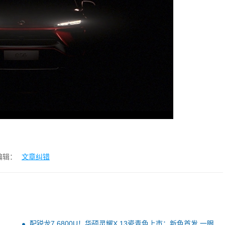
编辑：
文章纠错
配锐龙7 6800U！华硕灵耀X 13瓷青色上市：新色首发 一眼