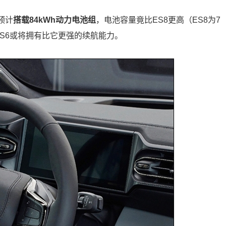
预计
搭载84kWh动力电池组
，电池容量竟比ES8更高（ES8为7
来ES6或将拥有比它更强的续航能力。