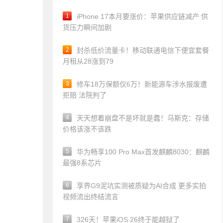
1
iPhone 17本月要涨价：苹果供应链减产 供
货压力瞬间加剧
2
封杀低价流量卡！移动联通电信下便宜套餐
月租从28涨到79
3
修车18万保额仅6万！新能源车涉水报废遭
拒赔 法院判了
4
天天想着崩盘不是坏就是蠢！马斯克：存储
价格该涨不该跌
5
华为畅享100 Pro Max首发麒麟8030：麒麟
最强8系芯片
6
享界G9泥坑实测被质疑为AI合成 更多实拍
视频流出终结流言
7
326天！苹果iOS 26终于能越狱了