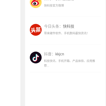
快科技官方微博
今日头条：
快科技
带来硬件软件、手机数码最快资讯！
抖音：
kkjcn
科技快讯、手机开箱、产品体验、应用推
荐...