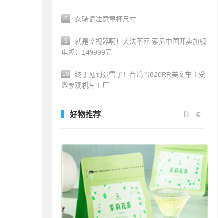
8
女骑请注意罩杯尺寸
9
就是监视器啊！大法不死 索尼中国开卖旗舰
电视：149999元
10
终于见到张雪了！台湾省820RR美女车主受
邀参观机车工厂
好物推荐
换一波