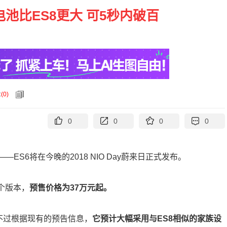
电池比ES8更大 可5秒内破百
论
(
0
)
0
0
0
0
S6将在今晚的2018 NIO Day蔚来日正式发布。
三个版本，
预售价格为37万元起。
不过根据现有的预告信息，
它预计大幅采用与ES8相似的家族设