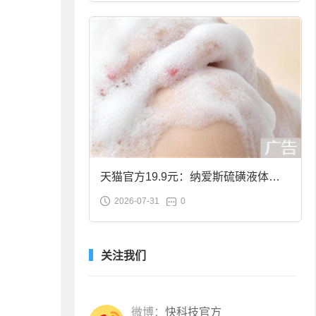
天猫官方19.9元：纳爱斯硫磺液体香
2026-07-31
0
皂2斤大促
关注我们
微博：
快科技官方