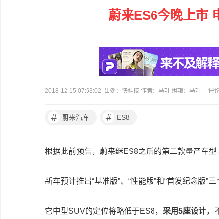
蔚来ES6今晚上市 
2018-12-15 07:53:02 出处：快科技 作者：马轩 编辑：马轩
评
#
#
蔚来汽车
ES8
根据此前预告，蔚来继ES8之后的第二款量产车型——E
新车预计推出“基准版”、“性能版”和“首发纪念版”
它中型SUV的定位将略低于ES8，
采用5座设计
，