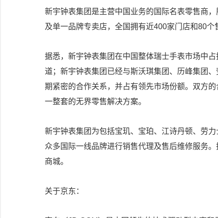
新宇钟表集团是主营中国业务的国际名表零售商，
及单一品牌专卖店，全国拥有近400家门店和80
据悉，新宇钟表集团在中国整体瑞士手表市场中占
道；新宇钟表集团已经与斯沃琪集团、历峰集团、
期紧密的合作关系，并占有领先市场份额。双方的
一整套的无界零售解决方案。
新宇钟表集团为包括宝玑、宝珀、江诗丹顿、劳力
众多国际一线品牌进行销售代理及售后维修服务。
商城。
关于京东：