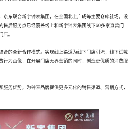
，京东联合新宇钟表集团，在全国北上广成等主要仓库驻场，设
的售后服务点已经覆盖线上和新宇钟表集团线下60多家直营门
门店。
结合的全新合作模式。实现线上渠道为线下门店引流，线下试戴
费行为画像，在开展门店无界营销的同时，创造更优质的消费服
和服务优势，为钟表品牌提供更多元化的销售渠道、营销方式，