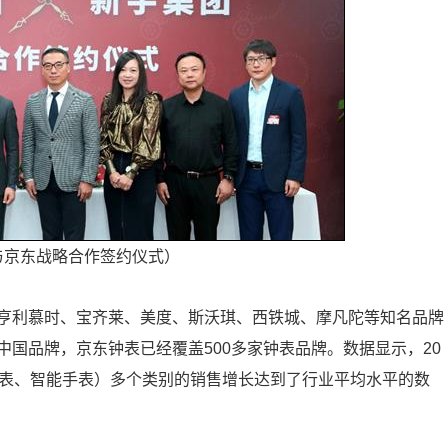
与京东战略合作签约仪式）
亨利慕时、宝齐莱、美度、斯沃琪、西铁城、摩凡陀等知名品牌
国品牌，京东钟表已经覆盖500多家钟表品牌。数据显示，20
手表、智能手表）多个类别的销售增长达到了行业平均水平的数