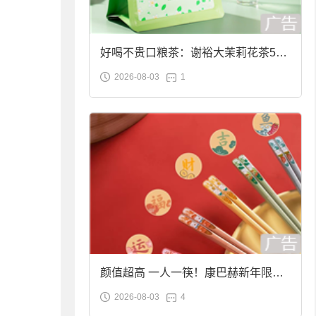
好喝不贵口粮茶：谢裕大茉莉花茶50g
2026-08-03
1
袋装9.9元到手
颜值超高 一人一筷！康巴赫新年限定
2026-08-03
4
合金筷子大促：19.9元