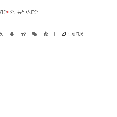
打分
0
分，共有
0
人打分
|
友:
生成海报