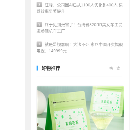
8
汪峰：公司因AI已从1100人优化到400人 运
营效率显著提升
9
终于见到张雪了！台湾省820RR美女车主受
邀参观机车工厂
10
就是监视器啊！大法不死 索尼中国开卖旗舰
电视：149999元
好物推荐
换一波