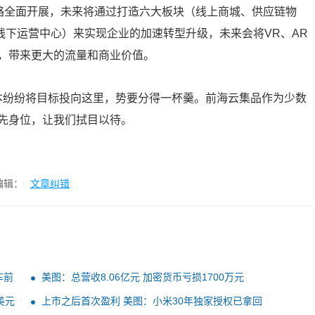
0战略全面开展，未来将通过打造六大板块（线上商城、供应链物
、线下运营中心）来实现企业的加速转型升级，未来会将VR、AR
，带来更大的流量和商业价值。
资本纷纷将目标投向这里，势要分得一杯羹。前海云集品作为少数
先身位，让我们拭目以待。
编辑：
文章纠错
车前
美图：总营收8.06亿元 加密货币亏损1700万元
美元
上市之后首次盈利 美图：小米30年独家授权已拿回