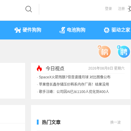
登录
注册
硬件狗狗
电池狗狗
驱动之家
今日视点
2026年08月8日 星期六
·
SpaceX火箭残骸7倍音速撞月球 对比图像公布
·
苹果借长鑫存储压价韩系内存厂商！结果没用
·
歌手汪峰：公司因AI已从1100人优化到400人
·
索尼旗舰电视上市：115寸、149999元
热门文章
换一波