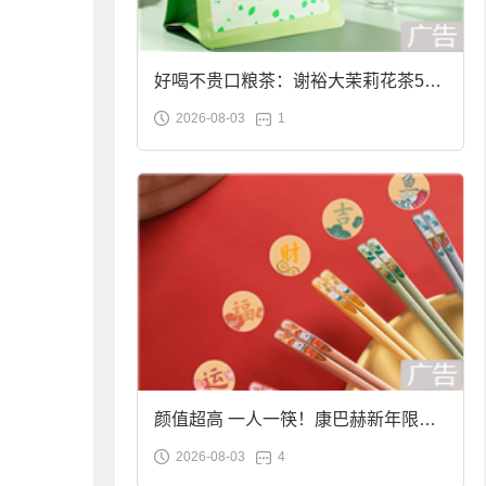
好喝不贵口粮茶：谢裕大茉莉花茶50g
2026-08-03
1
袋装9.9元到手
颜值超高 一人一筷！康巴赫新年限定
2026-08-03
4
合金筷子大促：19.9元