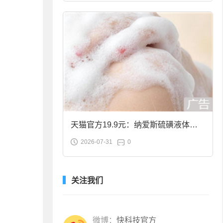
天猫官方19.9元：纳爱斯硫磺液体香
2026-07-31
0
皂2斤大促
关注我们
微博：
快科技官方