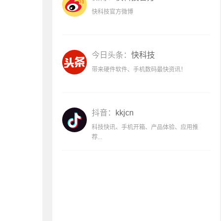
快科技官方微博
今日头条：
快科技
带来硬件软件、手机数码最快资讯！
抖音：
kkjcn
科技快讯、手机开箱、产品体验、应用推
荐...