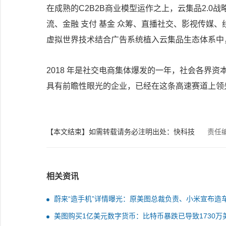
在成熟的C2B2B商业模型运作之上，云集品2.
流、金融 支付 基金 众筹、直播社交、影视传媒
虚拟世界技术结合广告系统植入云集品生态体系中
2018 年是社交电商集体爆发的一年，社会各界
具有前瞻性眼光的企业，已经在这条高速赛道上领
【本文结束】如需转载请务必注明出处：快科技
责任
相关资讯
蔚来“造手机”详情曝光：原美图总裁负责、小米宣布造
就在规划
美图购买1亿美元数字货币：比特币暴跌已导致1730万