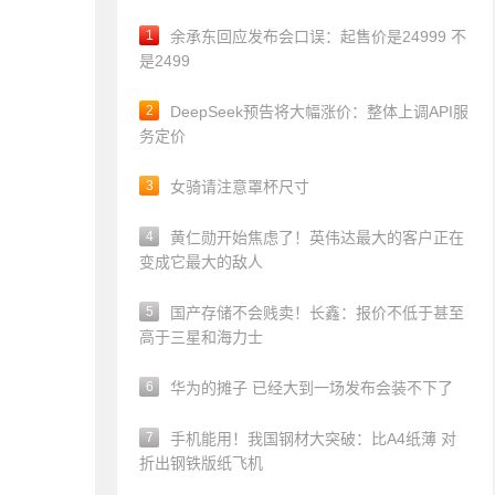
1
余承东回应发布会口误：起售价是24999 不
是2499
2
DeepSeek预告将大幅涨价：整体上调API服
务定价
3
女骑请注意罩杯尺寸
4
黄仁勋开始焦虑了！英伟达最大的客户正在
变成它最大的敌人
5
国产存储不会贱卖！长鑫：报价不低于甚至
高于三星和海力士
6
华为的摊子 已经大到一场发布会装不下了
7
手机能用！我国钢材大突破：比A4纸薄 对
折出钢铁版纸飞机