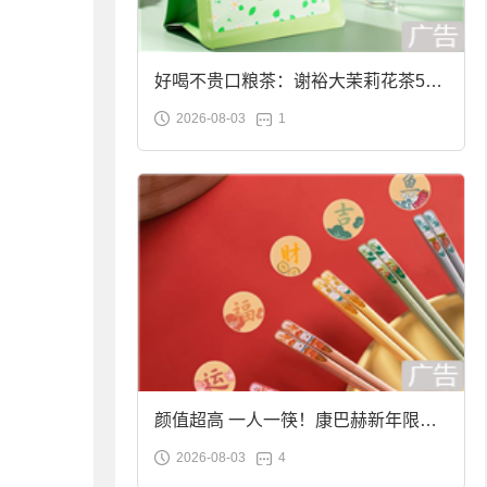
好喝不贵口粮茶：谢裕大茉莉花茶50g
2026-08-03
1
袋装9.9元到手
颜值超高 一人一筷！康巴赫新年限定
2026-08-03
4
合金筷子大促：19.9元