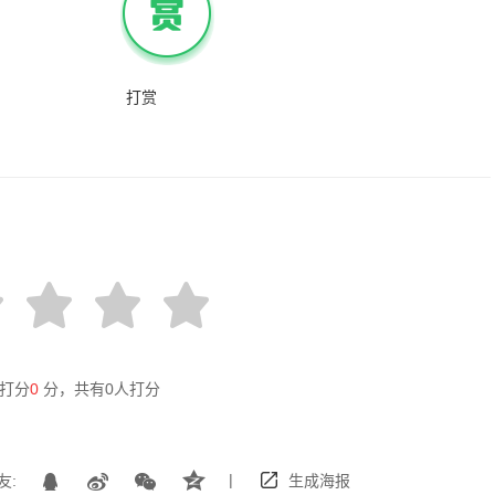
打赏
打分
0
分，共有
0
人打分
|
友:
生成海报