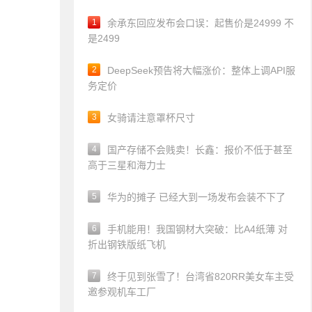
1
余承东回应发布会口误：起售价是24999 不
是2499
2
DeepSeek预告将大幅涨价：整体上调API服
务定价
3
女骑请注意罩杯尺寸
4
国产存储不会贱卖！长鑫：报价不低于甚至
高于三星和海力士
5
华为的摊子 已经大到一场发布会装不下了
6
手机能用！我国钢材大突破：比A4纸薄 对
折出钢铁版纸飞机
7
终于见到张雪了！台湾省820RR美女车主受
邀参观机车工厂