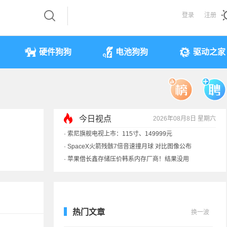
登录
注册
硬件狗狗
电池狗狗
驱动之家
今日视点
2026年08月8日 星期六
·
索尼旗舰电视上市：115寸、149999元
·
SpaceX火箭残骸7倍音速撞月球 对比图像公布
·
苹果借长鑫存储压价韩系内存厂商！结果没用
·
歌手汪峰：公司因AI已从1100人优化到400人
热门文章
换一波