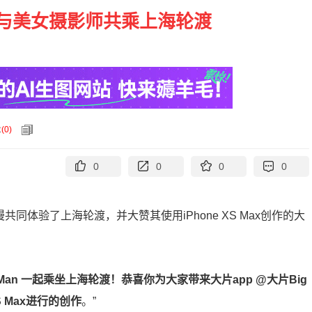
与美女摄影师共乘上海轮渡
论
(
0
)
0
0
0
0
同体验了上海轮渡，并大赞其使用iPhone XS Max创作的大
an 一起乘坐上海轮渡！恭喜你为大家带来大片app @大片Big
S Max进行的创作
。”