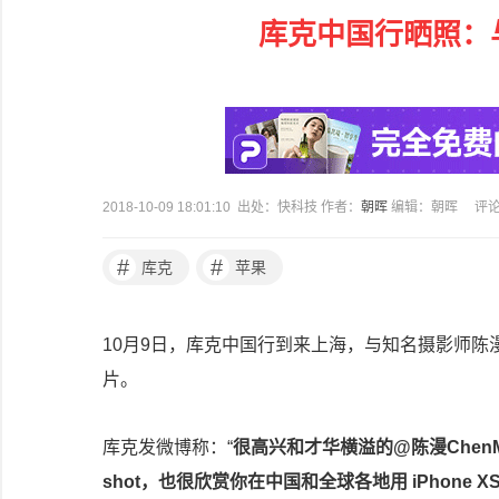
库克中国行晒照：
2018-10-09 18:01:10 出处：快科技 作者：
朝晖
编辑：朝晖
评
#
#
库克
苹果
10月9日，库克中国行到来上海，与知名摄影师陈漫共
片。
库克发微博称：“
很高兴和才华横溢的@陈漫ChenM
shot，也很欣赏你在中国和全球各地用 iPhone X