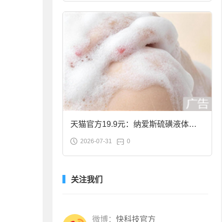
天猫官方19.9元：纳爱斯硫磺液体香
2026-07-31
0
皂2斤大促
关注我们
微博：
快科技官方