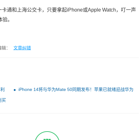
卡通和上海公交卡，只要拿起iPhone或Apple Watch，叮一声
体验。
编辑：
文章纠错
因利
iPhone 14将与华为Mate 50同期发布！苹果已就绪迎战华为
新品开卖时间都定了
别买