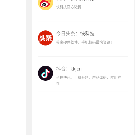
快科技官方微博
今日头条：
快科技
带来硬件软件、手机数码最快资讯！
抖音：
kkjcn
科技快讯、手机开箱、产品体验、应用推
荐...