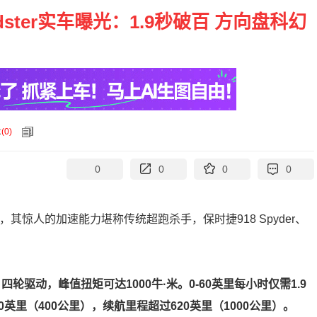
ster实车曝光：1.9秒破百 方向盘科幻
论
(
0
)
0
0
0
0
r，其惊人的加速能力堪称传统超跑杀手，保时捷918 Spyder、
，四轮驱动，峰值扭矩可达1000牛·米。0-60英里每小时仅需1.9
50英里（400公里），续航里程超过620英里（1000公里）。