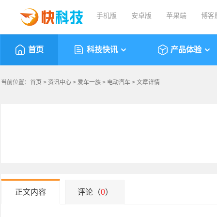
手机版
安卓版
苹果端
博客
首页
科技快讯
产品体验
当前位置：
首页
>
资讯中心
>
爱车一族
>
电动汽车
> 文章详情
正文内容
评论（
0
）