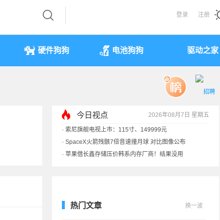
登录
注册
硬件狗狗
电池狗狗
驱动之家
今日视点
2026年08月7日 星期五
·
索尼旗舰电视上市：115寸、149999元
·
SpaceX火箭残骸7倍音速撞月球 对比图像公布
·
苹果借长鑫存储压价韩系内存厂商！结果没用
·
歌手汪峰：公司因AI已从1100人优化到400人
热门文章
换一波