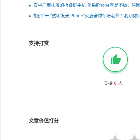
安卓厂商扎堆的折叠屏手机 苹果iPhone就是不做：原
润不够
加价2千 “透明发光iPhone”火遍全球惊讶老外？我劝你
支持打赏
支持
0
人
文章价值打分