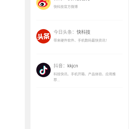
快科技官方微博
今日头条：
快科技
带来硬件软件、手机数码最快资讯！
抖音：
kkjcn
科技快讯、手机开箱、产品体验、应用推
荐...