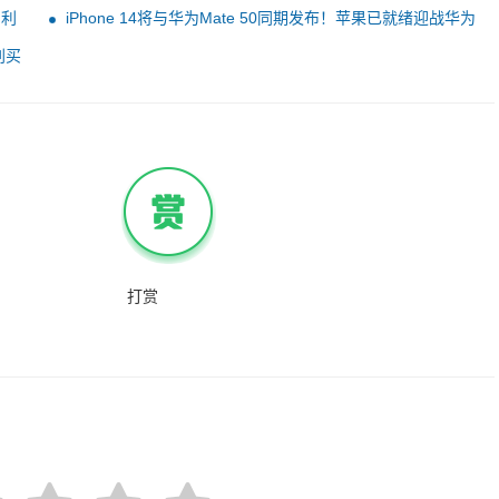
因利
iPhone 14将与华为Mate 50同期发布！苹果已就绪迎战华为
新品开卖时间都定了
别买
打赏