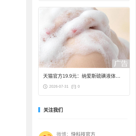
天猫官方19.9元：纳爱斯硫磺液体香
2026-07-31
0
皂2斤大促
关注我们
微博：
快科技官方