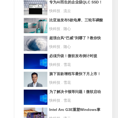
专为AI而生的企业级QLC SSD！
长江存储PE501 61.44TB评测：
快科技 . 流云
超过1PB的写入测试
比亚迪发布5款电摩、三轮车磷酸
铁锂电池：循环破3500次 寿命
快科技 . 随心
10年
超强台风“巴威”到哪了？教你快
速查询实时路径
快科技 . 随心
必须升级！微软发布倒计时提
醒：部分Win10和Win11版本即
快科技 . 雪花
将停止支持
旗下首款增程车最快下月上市！
小米汽车官宣新品牌SkyNomad
快科技 . 雪花
为了解决卡顿等问题！微软启动
Win11史上最大规模UI重构 淘汰
快科技 . 雪花
30年老旧代码
Intel Arc G3E重塑Windows掌
机格局！微星CLAW 8 EX Al+深