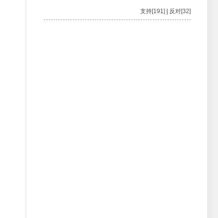
支持[191]
|
反对[32]