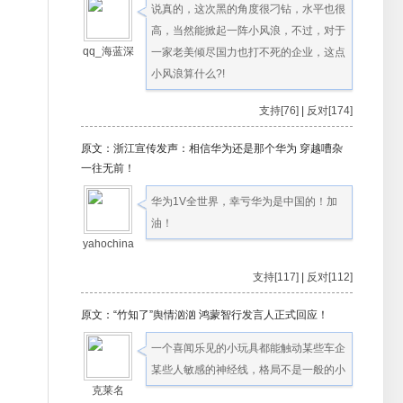
说真的，这次黑的角度很刁钻，水平也很
高，当然能掀起一阵小风浪，不过，对于
qq_海蓝深
一家老美倾尽国力也打不死的企业，这点
小风浪算什么?!
支持[76]
|
反对[174]
原文：浙江宣传发声：相信华为还是那个华为 穿越嘈杂
一往无前！
华为1V全世界，幸亏华为是中国的！加
油！
yahochina
支持[117]
|
反对[112]
原文：“竹知了”舆情汹汹 鸿蒙智行发言人正式回应！
一个喜闻乐见的小玩具都能触动某些车企
某些人敏感的神经线，格局不是一般的小
克莱名