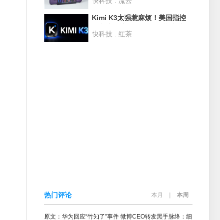
快科技 . 流云
度评测：性能狂甩AMD 42% 续
航2倍于任天堂Switch
Kimi K3太强惹麻烦！美国指控
月之暗面违规用GB300芯片训练
快科技 . 红茶
热门评论
本月
｜
本周
原文：华为回应“竹知了”事件 微博CEO转发黑手脉络：细