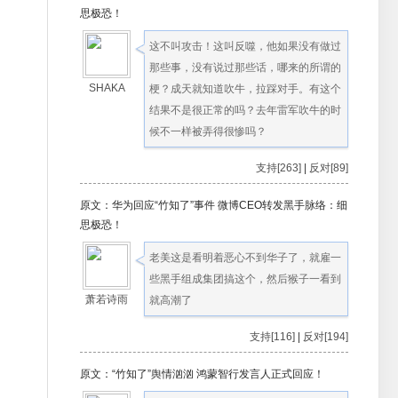
思极恐！
这不叫攻击！这叫反噬，他如果没有做过
那些事，没有说过那些话，哪来的所谓的
SHAKA
梗？成天就知道吹牛，拉踩对手。有这个
结果不是很正常的吗？去年雷军吹牛的时
候不一样被弄得很惨吗？
支持[263]
|
反对[89]
原文：华为回应“竹知了”事件 微博CEO转发黑手脉络：细
思极恐！
老美这是看明着恶心不到华子了，就雇一
些黑手组成集团搞这个，然后猴子一看到
萧若诗雨
就高潮了
支持[116]
|
反对[194]
原文：“竹知了”舆情汹汹 鸿蒙智行发言人正式回应！