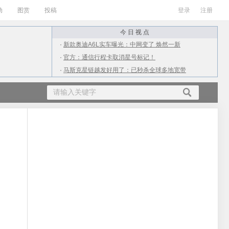
动
图赏
投稿
登录
注册
今 日 视 点
·
新款奥迪A6L实车曝光：中网变了 焕然一新
·
官方：通信行程卡取消星号标记！
·
马斯克星链越发好用了：已秒杀全球多地宽带
·
ARM X3/A715/A510 CPU发布：最大12核
·
从4千到2万！上半年值得购买的10款游戏本
·
广电放号第二天：网友实测iPhone信号满格
·
小伙用抠掉的M2处理器升级老Mac：结果杯具
·
女生高考709分不满意语文成绩：才112分
·
南方进入流感高发期：为何流感在夏季高发？
·
QQ出现大面积盗号 疑似点了不明链接