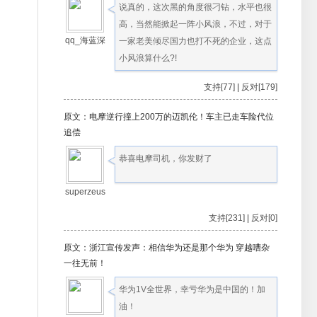
说真的，这次黑的角度很刁钻，水平也很
高，当然能掀起一阵小风浪，不过，对于
qq_海蓝深
一家老美倾尽国力也打不死的企业，这点
小风浪算什么?!
支持[77]
|
反对[179]
原文：电摩逆行撞上200万的迈凯伦！车主已走车险代位
追偿
恭喜电摩司机，你发财了
superzeus
支持[231]
|
反对[0]
原文：浙江宣传发声：相信华为还是那个华为 穿越嘈杂
一往无前！
华为1V全世界，幸亏华为是中国的！加
油！