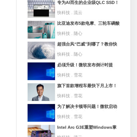
专为AI而生的企业级QLC SSD！
长江存储PE501 61.44TB评测：
快科技 . 流云
超过1PB的写入测试
比亚迪发布5款电摩、三轮车磷酸
铁锂电池：循环破3500次 寿命
快科技 . 随心
10年
超强台风“巴威”到哪了？教你快
速查询实时路径
快科技 . 随心
必须升级！微软发布倒计时提
醒：部分Win10和Win11版本即
快科技 . 雪花
将停止支持
旗下首款增程车最快下月上市！
小米汽车官宣新品牌SkyNomad
快科技 . 雪花
为了解决卡顿等问题！微软启动
Win11史上最大规模UI重构 淘汰
快科技 . 雪花
30年老旧代码
Intel Arc G3E重塑Windows掌
机格局！微星CLAW 8 EX Al+深