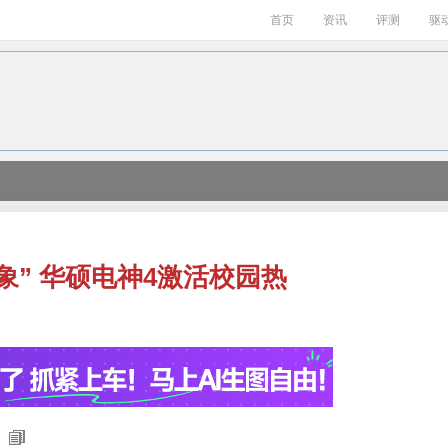
首页
资讯
评测
驱
象” 华硕电神4激活校园热