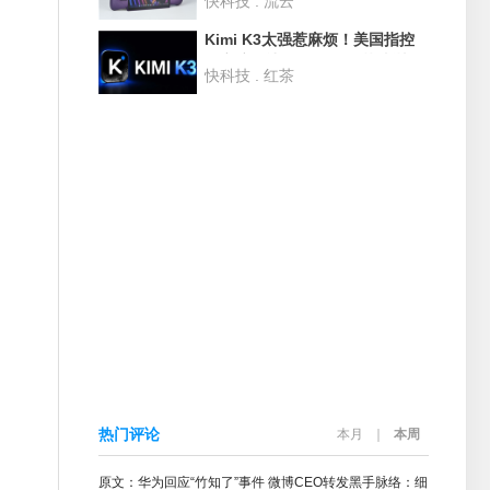
快科技 . 流云
度评测：性能狂甩AMD 42% 续
航2倍于任天堂Switch
Kimi K3太强惹麻烦！美国指控
月之暗面违规用GB300芯片训练
快科技 . 红茶
热门评论
本月
｜
本周
原文：华为回应“竹知了”事件 微博CEO转发黑手脉络：细