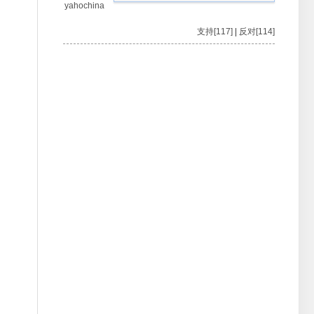
yahochina
支持[117]
|
反对[114]