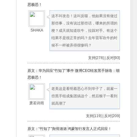
思极恐！
这不叫攻击！这叫反噬，他如果没有做过
那些事，没有说过那些话，哪来的所谓的
SHAKA
梗？成天就知道吹牛，拉踩对手。有这个
结果不是很正常的吗？去年雷军吹牛的时
候不一样被弄得很惨吗？
支持[278]
|
反对[93]
原文：华为回应“竹知了”事件 微博CEO转发黑手脉络：细
思极恐！
老美这是看明着恶心不到华子了，就雇一
些黑手组成集团搞这个，然后猴子一看到
萧若诗雨
就高潮了
支持[119]
|
反对[209]
原文：“竹知了”舆情汹汹 鸿蒙智行发言人正式回应！