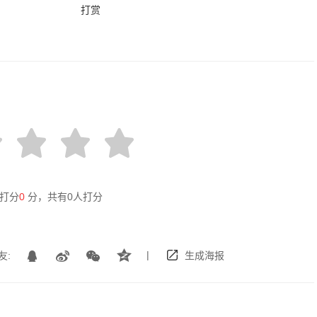
打赏
打分
0
分，共有
0
人打分
|
友:
生成海报