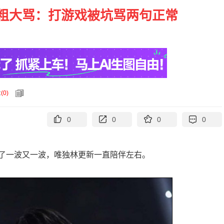
粗大骂：打游戏被坑骂两句正常
论
(
0
)
0
0
0
0
了一波又一波，唯独林更新一直陪伴左右。