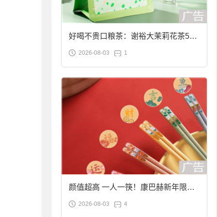
好喝不贵口粮茶：谢裕大茉莉花茶50g
2026-08-03
1
袋装9.9元到手
颜值超高 一人一筷！康巴赫新年限定
2026-08-03
4
合金筷子大促：19.9元