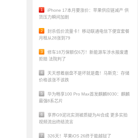
1
iPhone 17本月要涨价：苹果供应链减产 供
货压力瞬间加剧
2
封杀低价流量卡！移动联通电信下便宜套餐
月租从28涨到79
3
修车18万保额仅6万！新能源车涉水报废遭
拒赔 法院判了
4
天天想着崩盘不是坏就是蠢！马斯克：存储
价格该涨不该跌
5
华为畅享100 Pro Max首发麒麟8030：麒麟
最强8系芯片
6
享界G9泥坑实测被质疑为AI合成 更多实拍
视频流出终结流言
7
326天！苹果iOS 26终于能越狱了