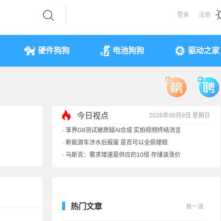
登录
注册
硬件狗狗
电池狗狗
驱动之家
今日视点
2026年08月9日 星期日
·
享界G9测试被质疑AI合成 实拍视频终结流言
·
新能源车涉水后报废 是否可以全损理赔
·
马斯克：需求增速是供应的10倍 存储该涨价
·
iPhone 17本月或调价：苹果供应链减产30%
热门文章
换一波