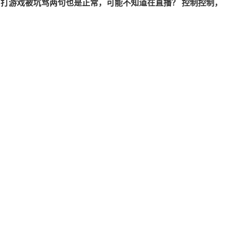
打游戏被坑骂两句也是正常，可能不知道在直播？ 控制控制，