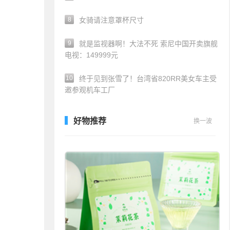
8
女骑请注意罩杯尺寸
9
就是监视器啊！大法不死 索尼中国开卖旗舰
电视：149999元
10
终于见到张雪了！台湾省820RR美女车主受
邀参观机车工厂
好物推荐
换一波