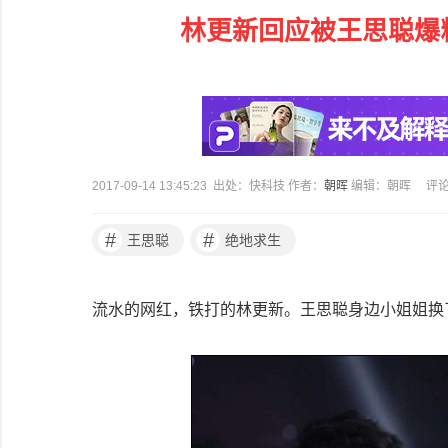
林更新回应被王思聪爆
2017-09-14 13:45:23 出处：快科技 作者：
朝晖
编辑：朝晖
评
#
#
王思聪
绝地求生
流水的网红，铁打的林更新。王思聪身边小姐姐换