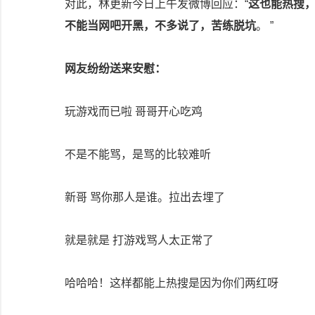
对此，林更新今日上午发微博回应：“
这也能热搜，
不能当网吧开黑，不多说了，苦练脱坑
。 ​​​​”
网友纷纷送来安慰：
玩游戏而已啦 哥哥开心吃鸡
不是不能骂，是骂的比较难听
新哥 骂你那人是谁。拉出去埋了
就是就是 打游戏骂人太正常了
哈哈哈！这样都能上热搜是因为你们两红呀