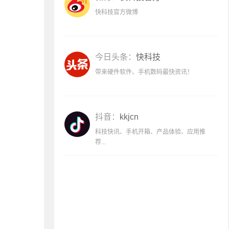
快科技官方微博
今日头条：
快科技
带来硬件软件、手机数码最快资讯！
抖音：
kkjcn
科技快讯、手机开箱、产品体验、应用推
荐...