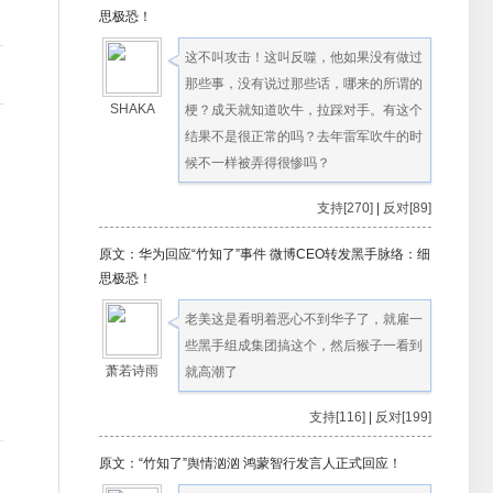
思极恐！
这不叫攻击！这叫反噬，他如果没有做过
那些事，没有说过那些话，哪来的所谓的
SHAKA
梗？成天就知道吹牛，拉踩对手。有这个
结果不是很正常的吗？去年雷军吹牛的时
候不一样被弄得很惨吗？
支持[270]
|
反对[89]
原文：华为回应“竹知了”事件 微博CEO转发黑手脉络：细
思极恐！
老美这是看明着恶心不到华子了，就雇一
些黑手组成集团搞这个，然后猴子一看到
萧若诗雨
就高潮了
支持[116]
|
反对[199]
原文：“竹知了”舆情汹汹 鸿蒙智行发言人正式回应！