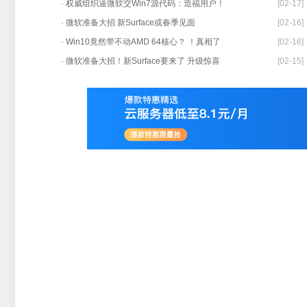
· 权威组织逼微软交Win7源代码：造福用户！
[02-17]
· 微软准备大招 新Surface或春季见面
[02-16]
· Win10竟然带不动AMD 64核心？ ！真相了
[02-16]
· 微软准备大招！新Surface要来了 升级惊喜
[02-15]