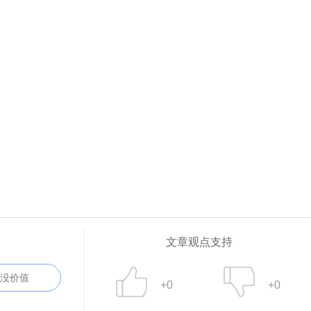
文章观点支持
没价值
+0
+0