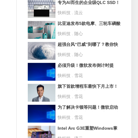
专为AI而生的企业级QLC SSD！
长江存储PE501 61.44TB评测：
快科技 . 流云
超过1PB的写入测试
比亚迪发布5款电摩、三轮车磷酸
铁锂电池：循环破3500次 寿命
快科技 . 随心
10年
超强台风“巴威”到哪了？教你快
速查询实时路径
快科技 . 随心
必须升级！微软发布倒计时提
醒：部分Win10和Win11版本即
快科技 . 雪花
将停止支持
旗下首款增程车最快下月上市！
小米汽车官宣新品牌SkyNomad
快科技 . 雪花
为了解决卡顿等问题！微软启动
Win11史上最大规模UI重构 淘汰
快科技 . 雪花
30年老旧代码
Intel Arc G3E重塑Windows掌
机格局！微星CLAW 8 EX Al+深