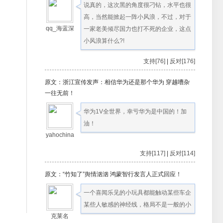
说真的，这次黑的角度很刁钻，水平也很
高，当然能掀起一阵小风浪，不过，对于
qq_海蓝深
一家老美倾尽国力也打不死的企业，这点
小风浪算什么?!
支持[76]
|
反对[176]
原文：浙江宣传发声：相信华为还是那个华为 穿越嘈杂
一往无前！
华为1V全世界，幸亏华为是中国的！加
油！
yahochina
支持[117]
|
反对[114]
原文：“竹知了”舆情汹汹 鸿蒙智行发言人正式回应！
一个喜闻乐见的小玩具都能触动某些车企
某些人敏感的神经线，格局不是一般的小
克莱名