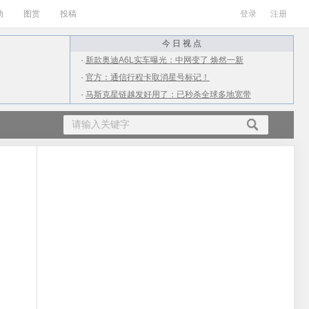
动
图赏
投稿
登录
注册
今 日 视 点
·
新款奥迪A6L实车曝光：中网变了 焕然一新
·
官方：通信行程卡取消星号标记！
·
马斯克星链越发好用了：已秒杀全球多地宽带
·
ARM X3/A715/A510 CPU发布：最大12核
·
从4千到2万！上半年值得购买的10款游戏本
·
广电放号第二天：网友实测iPhone信号满格
·
小伙用抠掉的M2处理器升级老Mac：结果杯具
·
女生高考709分不满意语文成绩：才112分
·
南方进入流感高发期：为何流感在夏季高发？
·
QQ出现大面积盗号 疑似点了不明链接