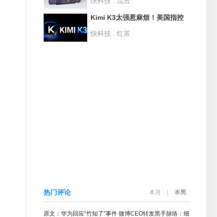
快科技 . 流云
度评测：性能狂甩AMD 42% 续
航2倍于任天堂Switch
Kimi K3太强惹麻烦！美国指控
月之暗面违规用GB300芯片训练
快科技 . 红茶
热门评论
本月
｜
本周
原文：华为回应“竹知了”事件 微博CEO转发黑手脉络：细