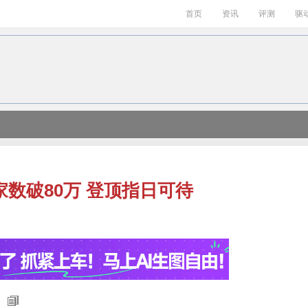
首页
资讯
评测
驱
数破80万 登顶指日可待