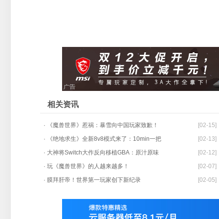
相关资讯
· 《魔兽世界》惹祸：暴雪向中国玩家致歉！
[02-15]
· 《绝地求生》全新8v8模式来了：10min一把
[02-13]
· 大神将Switch大作反向移植GBA：原汁原味
[02-12]
· 玩《魔兽世界》的人越来越多！
[02-07]
· 膜拜肝帝！世界第一玩家创下新纪录
[02-05]