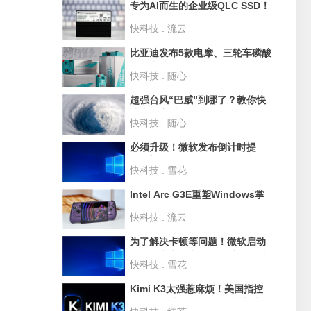
专为AI而生的企业级QLC SSD！
长江存储PE501 61.44TB评测：
快科技 . 流云
超过1PB的写入测试
比亚迪发布5款电摩、三轮车磷酸
铁锂电池：循环破3500次 寿命
快科技 . 随心
10年
超强台风“巴威”到哪了？教你快
速查询实时路径
快科技 . 随心
必须升级！微软发布倒计时提
醒：部分Win10和Win11版本即
快科技 . 雪花
将停止支持
Intel Arc G3E重塑Windows掌
机格局！微星CLAW 8 EX Al+深
快科技 . 流云
度评测：性能狂甩AMD 42% 续
航2倍于任天堂Switch
为了解决卡顿等问题！微软启动
Win11史上最大规模UI重构 淘汰
快科技 . 雪花
30年老旧代码
Kimi K3太强惹麻烦！美国指控
月之暗面违规用GB300芯片训练