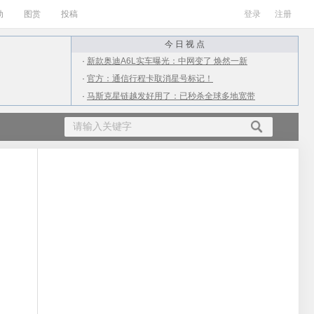
动
图赏
投稿
登录
注册
今 日 视 点
·
新款奥迪A6L实车曝光：中网变了 焕然一新
·
官方：通信行程卡取消星号标记！
·
马斯克星链越发好用了：已秒杀全球多地宽带
·
ARM X3/A715/A510 CPU发布：最大12核
·
从4千到2万！上半年值得购买的10款游戏本
·
广电放号第二天：网友实测iPhone信号满格
·
小伙用抠掉的M2处理器升级老Mac：结果杯具
·
女生高考709分不满意语文成绩：才112分
·
南方进入流感高发期：为何流感在夏季高发？
·
QQ出现大面积盗号 疑似点了不明链接