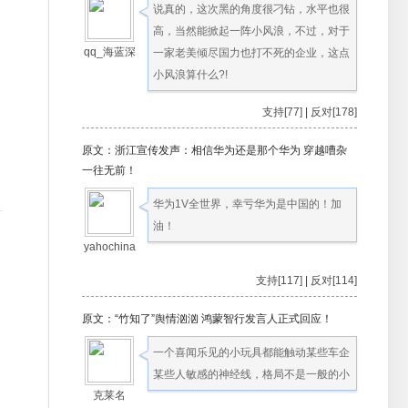
说真的，这次黑的角度很刁钻，水平也很
高，当然能掀起一阵小风浪，不过，对于
qq_海蓝深
一家老美倾尽国力也打不死的企业，这点
小风浪算什么?!
支持[77]
|
反对[178]
原文：浙江宣传发声：相信华为还是那个华为 穿越嘈杂
一往无前！
华为1V全世界，幸亏华为是中国的！加
油！
yahochina
支持[117]
|
反对[114]
原文：“竹知了”舆情汹汹 鸿蒙智行发言人正式回应！
一个喜闻乐见的小玩具都能触动某些车企
某些人敏感的神经线，格局不是一般的小
克莱名