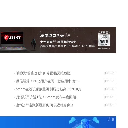
· 被称为“警官企鹅” 如今面临灭绝危险
[02-13]
· 微信弱爆！20亿用户在同一款应用中 竟...
[02-13]
· steam在线玩家数量再创历史新高：1910万
[02-10]
· 月活跃用户近1亿！Steam发布年度回顾
[02-06]
· 当“吃鸡”遇到新冠肺炎 可以说很形象了
[02-05]