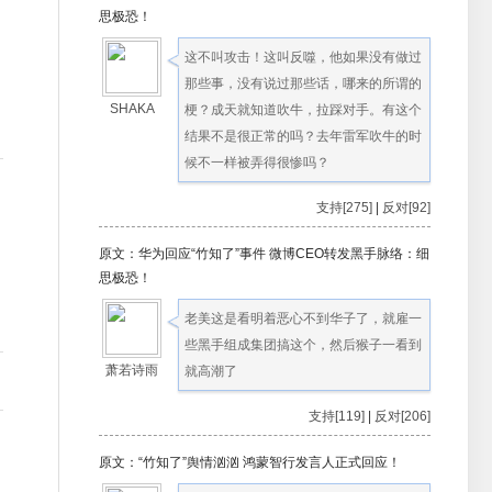
思极恐！
这不叫攻击！这叫反噬，他如果没有做过
那些事，没有说过那些话，哪来的所谓的
SHAKA
梗？成天就知道吹牛，拉踩对手。有这个
结果不是很正常的吗？去年雷军吹牛的时
候不一样被弄得很惨吗？
支持[275]
|
反对[92]
原文：华为回应“竹知了”事件 微博CEO转发黑手脉络：细
思极恐！
老美这是看明着恶心不到华子了，就雇一
些黑手组成集团搞这个，然后猴子一看到
萧若诗雨
就高潮了
支持[119]
|
反对[206]
原文：“竹知了”舆情汹汹 鸿蒙智行发言人正式回应！