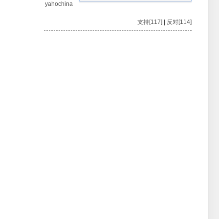
yahochina
支持[117]
|
反对[114]