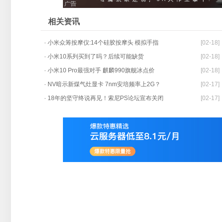
相关资讯
· 小米众筹按摩仪:14个硅胶按摩头 模拟手指
[02-18]
· 小米10系列买到了吗？后续可能缺货
[02-18]
· 小米10 Pro最强对手 麒麟990旗舰冰点价
[02-18]
· NV暗示新煤气灶显卡 7nm安培频率上2G？
[02-17]
· 18年的坚守终说再见！索尼PS论坛宣布关闭
[02-17]