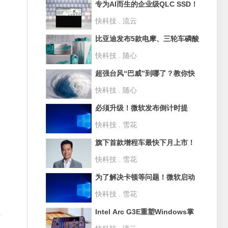
专为AI而生的企业级QLC SSD！
长江存储PE501 61.44TB评测：
快科技 . 流云
超过1PB的写入测试
比亚迪发布5款电摩、三轮车磷酸
铁锂电池：循环破3500次 寿命
快科技 . 随心
10年
超强台风“巴威”到哪了？教你快
速查询实时路径
快科技 . 随心
必须升级！微软发布倒计时提
醒：部分Win10和Win11版本即
快科技 . 雪花
将停止支持
旗下首款增程车最快下月上市！
小米汽车官宣新品牌SkyNomad
快科技 . 雪花
为了解决卡顿等问题！微软启动
Win11史上最大规模UI重构 淘汰
快科技 . 雪花
30年老旧代码
Intel Arc G3E重塑Windows掌
机格局！微星CLAW 8 EX Al+深