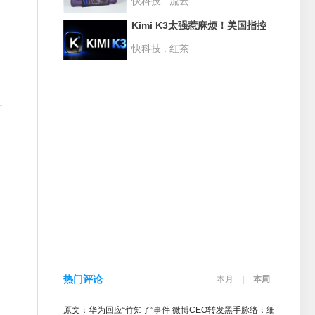
快科技 . 流云
度评测：性能狂甩AMD 42% 续
航2倍于任天堂Switch
Kimi K3太强惹麻烦！美国指控
月之暗面违规用GB300芯片训练
快科技 . 红茶
热门评论
本月
｜
本周
原文：华为回应“竹知了”事件 微博CEO转发黑手脉络：细