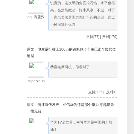
说真的，这次黑的角度很刁钻，水平也很
高，当然能掀起一阵小风浪，不过，对于
qq_海蓝深
一家老美倾尽国力也打不死的企业，这点
小风浪算什么?!
支持[77]
|
反对[179]
原文：电摩逆行撞上200万的迈凯伦！车主已走车险代位
追偿
恭喜电摩司机，你发财了
superzeus
支持[235]
|
反对[0]
原文：浙江宣传发声：相信华为还是那个华为 穿越嘈杂
一往无前！
华为1V全世界，幸亏华为是中国的！加
油！