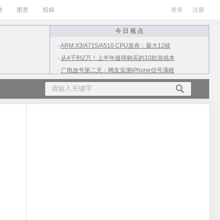
动
图赏
投稿
登录
注册
今 日 视 点
·
ARM X3/A715/A510 CPU发布：最大12核
·
从4千到2万！上半年值得购买的10款游戏本
·
广电放号第二天：网友实测iPhone信号满格
·
小伙用抠掉的M2处理器升级老Mac：结果杯具
·
女生高考709分不满意语文成绩：才112分
·
南方进入流感高发期：为何流感在夏季高发？
·
QQ出现大面积盗号 疑似点了不明链接
·
新款奥迪A6L实车曝光：中网变了 焕然一新
·
官方：通信行程卡取消星号标记！
·
马斯克星链越发好用了：已秒杀全球多地宽带