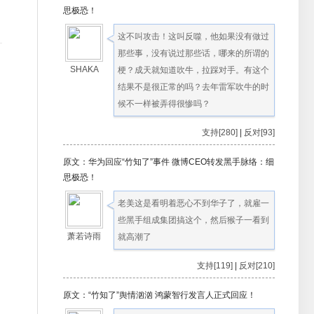
思极恐！
这不叫攻击！这叫反噬，他如果没有做过
那些事，没有说过那些话，哪来的所谓的
SHAKA
梗？成天就知道吹牛，拉踩对手。有这个
结果不是很正常的吗？去年雷军吹牛的时
候不一样被弄得很惨吗？
支持[280]
|
反对[93]
原文：华为回应“竹知了”事件 微博CEO转发黑手脉络：细
思极恐！
老美这是看明着恶心不到华子了，就雇一
些黑手组成集团搞这个，然后猴子一看到
萧若诗雨
就高潮了
支持[119]
|
反对[210]
原文：“竹知了”舆情汹汹 鸿蒙智行发言人正式回应！