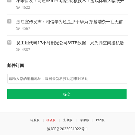
小米首发！高通8E6 Pro独占硬核技术：游戏体验大幅跃升
8
4622
浙江宣传发声：相信华为还是那个华为 穿越嘈杂一往无前！
9
4567
员工用代码17小时删光公司89TB数据：只为腾空间接私活
10
4387
邮件订阅
电脑版
|
移动版
|
安卓版
|
苹果版
|
Pad版
豫ICP备2023031922号-1