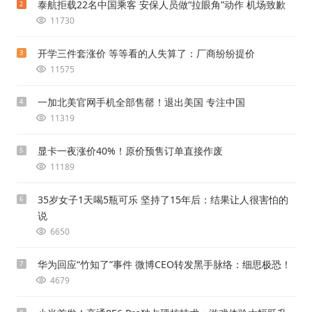
泰航拒载22名中国乘客 安保人员做“拉眼角”动作 机场致歉
2
11730
开学三件套涨价 等等看的人失算了：厂商纷纷提价
3
11575
一加北美官网手机全部售罄！退出美国 专注中国
4
11319
显卡一夜涨价40%！原价预售订单直接作废
5
11189
35岁女子1天喝5瓶可乐 坚持了15年后：结果让人很害怕的
6
说
6650
华为回应“竹知了”事件 微博CEO转发黑手脉络：细思极恐！
7
4679