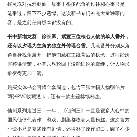
找灵珠对抗邪剑仙，故事里很多配角的过往和心事只是一
笔带过，留下不少遗憾。这次新书专门补充大量独家内
容，是之前任何版本都没有的。
书中新增龙葵、徐长卿、紫萱三位核心人物的单人番外，
还有以夕瑶为主角的独立外传瑶台雪。
几段番外分别从角
色自身视角展开，把他们藏在主线背后的执念、过往经历
完整讲清楚，补齐六界轮回里没能细说的牵绊，让人物形
象变得更加丰满。
购买实体书会附赠全套周边，包含三张大幅人物明信片、
两张PVC收藏透卡，还有一款主题棉纸杯垫。
仙剑系列走过三十一年，《仙剑三》一直是很多人心中的
国风仙侠代表作，游戏、剧集都收获大量粉丝。这次官方
小说不只是复述原有剧情，还填补了原作留白，圆了不少