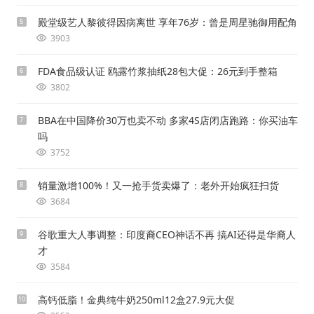
殿堂级艺人黎彼得因病离世 享年76岁：曾是周星驰御用配角
5
3903
FDA食品级认证 鸥露竹浆抽纸28包大促：26元到手整箱
6
3802
BBA在中国降价30万也卖不动 多家4S店闭店跑路：你买油车
7
吗
3752
销量激增100%！又一抢手货卖爆了：老外开始疯狂扫货
8
3684
谷歌重大人事调整：印度裔CEO神话不再 搞AI还得是华裔人
9
才
3584
高钙低脂！金典纯牛奶250ml12盒27.9元大促
10