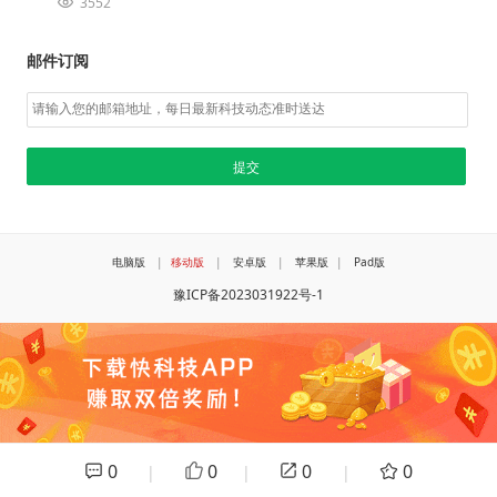
3552
邮件订阅
电脑版
|
移动版
|
安卓版
|
苹果版
|
Pad版
豫ICP备2023031922号-1
0
0
0
0
|
|
|