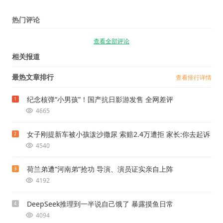
热门评论
查看全部评论
相关报道
最热文章排行
查看排行详情
纪念核弹“小男孩”！国产抗日影游发售 全网差评
1
4665
女子刚提新车被小孩泼沙撒尿 索赔2.4万遭拒 家长:你去起诉
2
4540
荷兰弟遭“河南弟”抢功 导演、演员证实亲自上阵
3
4192
DeepSeek推理到一半说自己饿了 暴露摸鱼日常
4
4094