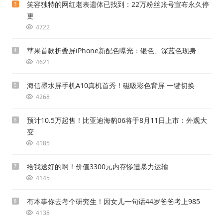
笑容独特的网红老表遗体已找到：22万粉丝账号宣布永久停
3
更
4722
苹果首款折叠屏iPhone新配色曝光：银色、深蓝色现身
4
4621
海信墨水屏手机A10真机首秀！磁吸彩色背屏 一键切换
5
4268
预计10.5万起售！比亚迪海豹06将于8月11日上市：外观大
6
变
4185
给我送好的啊！价值3300元内存惨遭暴力运输
7
4145
有本事你去考个研究生！因女儿一句话44岁爸爸考上985
8
4138