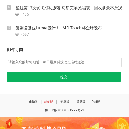
星舰第13次试飞成功溅落 马斯克罕见唱衰：回收前景不乐观
9
4136
复刻诺基亚Lumia设计！HMD Touch将全球发布
10
4097
邮件订阅
电脑版
|
移动版
|
安卓版
|
苹果版
|
Pad版
豫ICP备2023031922号-1