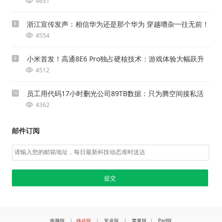
4631
浙江宣传发声：相信华为还是那个华为 穿越嘈杂一往无前！
8
4554
小米首发！高通8E6 Pro独占硬核技术：游戏体验大幅跃升
9
4512
员工用代码17小时删光公司89TB数据：只为腾空间接私活
10
4362
邮件订阅
电脑版
|
移动版
|
安卓版
|
苹果版
|
Pad版