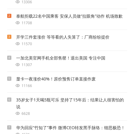
13306
泰航拒载22名中国乘客 安保人员做“拉眼角”动作 机场致歉
2
11708
开学三件套涨价 等等看的人失算了：厂商纷纷提价
3
11570
一加北美官网手机全部售罄！退出美国 专注中国
4
11307
显卡一夜涨价40%！原价预售订单直接作废
5
11166
35岁女子1天喝5瓶可乐 坚持了15年后：结果让人很害怕的
6
说
6628
华为回应“竹知了”事件 微博CEO转发黑手脉络：细思极恐！
7