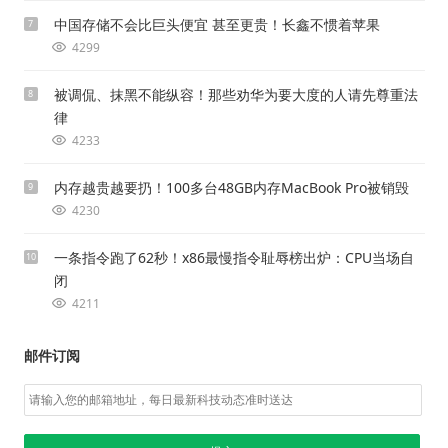
中国存储不会比巨头便宜 甚至更贵！长鑫不惯着苹果
7
4299
被调侃、抹黑不能纵容！那些劝华为要大度的人请先尊重法
8
律
4233
内存越贵越要扔！100多台48GB内存MacBook Pro被销毁
9
4230
一条指令跑了62秒！x86最慢指令耻辱榜出炉：CPU当场自
10
闭
4211
邮件订阅