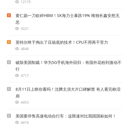
12175
黄仁勋一刀砍碎HBM！SK海力士暴跌19% 唯独长鑫安然无
2
恙
5021
英特尔终于掏出了压箱底的技术！CPU不用再干苦力
3
4848
破除美国制裁！华为5G手机海外回归：有国外花粉到激动不
4
行
4717
8月11日上映你看吗！沈腾主演大片口碑解禁 有人看完称泪
5
崩
4453
美国要停售高速电动自行车：这限速对比我国国标如何！
6
4416