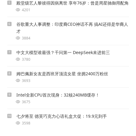
殿堂级艺人黎彼得因病离世 享年76岁：曾是周星驰御用配角
5
4201
谷歌重大人事调整：印度裔CEO神话不再 搞AI还得是华裔人
6
才
3884
中文大模型谁最强？千问第一 DeepSeek未进前三
7
3780
姆巴佩新女友是西班牙顶流女星 坐拥2400万粉丝
8
3693
Intel全新CPU首次现身：32核240MB缓存！
9
3675
七夕将至 德芙巧克力心语礼盒大促：19.9元到手
10
3598