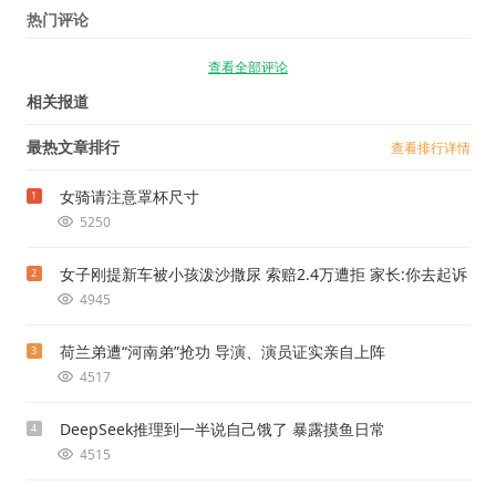
热门评论
查看全部评论
相关报道
最热文章排行
查看排行详情
女骑请注意罩杯尺寸
1
5250
女子刚提新车被小孩泼沙撒尿 索赔2.4万遭拒 家长:你去起诉
2
4945
荷兰弟遭“河南弟”抢功 导演、演员证实亲自上阵
3
4517
DeepSeek推理到一半说自己饿了 暴露摸鱼日常
4
4515