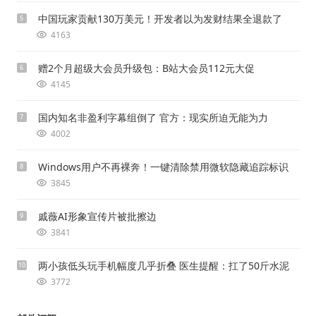
中国玩家贡献130万美元！开发者以为发财结果全退款了
5
4163
赠2个月超级大会员升级包：B站大会员112元大促
6
4145
国内知名非盈利字幕组倒了 官方：现实所迫无能为力
7
4002
Windows用户不再裸奔！一键清除禁用微软隐藏追踪标识
8
3845
戚薇AI形象宣传片被批擦边
9
3841
两小孩低头玩手机幅度几乎折叠 医生提醒：扛了50斤水泥
10
3772