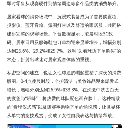
即时零售从观赛硬件到情绪周边等多个品类的消费攀升。
居家看球的消费场域中，沉浸式装备成为了首要购置项。
投影仪、蓝牙音箱、氛围灯带以及舒适的家居服，共同搭
建起完整的观赛场景。平台数据显示，凌晨时段3C数
码、居家日用及服饰鞋包订单均迎来显著增长，增幅分别
达到25.6%、29.2%和25.7%。这种“边看球边下单购买”的
常态，折射出球迷对居家观赛体验的重视。
私密空间的建立，也让女性球迷的崛起重塑了深夜的消费
版图。0-4点凌晨时段，个护清洁与美妆饰品迎来爆发式
增长，增幅分别达到26.9%和33.3%。在洗漱中洗去白天
的疲惫与“班味”，将热爱的球队配色画在脸上。这种精致
的“看球仪式感”以及随赛事购物下单的愉悦感，让世界杯
从单纯的竞技观赏，变成了女性自我表达与情绪释放。