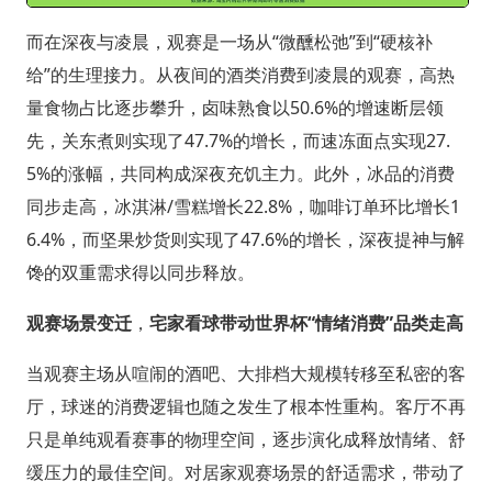
而在深夜与凌晨，观赛是一场从“微醺松弛”到“硬核补
给”的生理接力。从夜间的酒类消费到凌晨的观赛，高热
量食物占比逐步攀升，卤味熟食以50.6%的增速断层领
先，关东煮则实现了47.7%的增长，而速冻面点实现27.
5%的涨幅，共同构成深夜充饥主力。此外，冰品的消费
同步走高，冰淇淋/雪糕增长22.8%，咖啡订单环比增长1
6.4%，而坚果炒货则实现了47.6%的增长，深夜提神与解
馋的双重需求得以同步释放。
观赛场景变迁
，
宅家看球带动世界杯“情绪消费”品类走高
当观赛主场从喧闹的酒吧、大排档大规模转移至私密的客
厅，球迷的消费逻辑也随之发生了根本性重构。客厅不再
只是单纯观看赛事的物理空间，逐步演化成释放情绪、舒
缓压力的最佳空间。对居家观赛场景的舒适需求，带动了