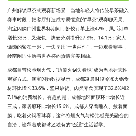
广州解锁早茶式观赛新场景，当地年轻人将传统早茶融入
赛事时段，把客厅打造成专属惬意的“早茶”观赛聊天局。
淘宝闪购广州世界杯期间，虾饺订单上涨42%，凤爪订单
增长33%，叉烧包、烧麦分别提升27.8%、14.1%；家人
慵懒的聚在一起，一边享用“一盅两件”，一边观看赛事，
岭南闲适生活与世界杯的热情完美相融。
成都自带松弛烟火气，“边涮火锅边看球”成为当地标志性
观赛方式。淘宝闪购数据显示，成都凌晨时段冷冻火锅食
材环比增长33.6%，坚果炒货、肉类零食实现了32.6%和2
7.1%的消费增长。有趣的是，成都地区面膜环比增长近
三成，家居服环比增长15.6%。成都人穿着睡衣、敷着面
膜，吃着火锅看球赛，这种将烟火气与松弛感完美融合的
自洽，诠释着成都球迷独有的“巴适”生活哲学。