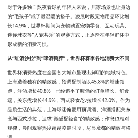
对于许多独自熬夜看球的年轻人来说，居家场景也让身边
的“毛孩子”成了最温暖的搭子。凌晨时段宠物用品环比增
长14.9%，世界杯期间为宠物购置宠物零食、互动玩具、
迷你球衣等“人宠共乐”的观赛方式，正逐渐在年轻群体中
形成新的消费习惯。
从“红酒沙拉”到“啤酒鸭脖”，世界杯赛季各地消费大不同
世界杯消费热度在全国各大城市呈现出鲜明的地域特色。
上海透着独有的精致感，预调配制酒以45.8%的增速领
跑，洋酒增长40.8%，已经追平了啤酒的订单增长。鲜食
端，关东煮增长44.9%，西式轻食/沙拉增长42.0%。作为
品质生活的典范，上海球迷偏爱用预调酒、洋酒搭配关东
煮与西式沙拉，追求“微醺配轻食”的精致感；作息也相对
规律，晨间观赛热度超越凌晨时段，尽显魔都的精致与格
调。