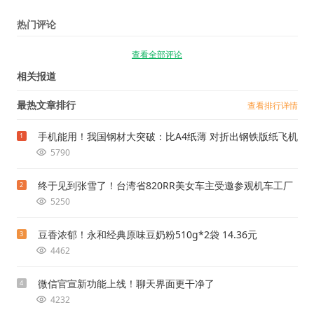
热门评论
查看全部评论
相关报道
最热文章排行
查看排行详情
手机能用！我国钢材大突破：比A4纸薄 对折出钢铁版纸飞机
1
5790
终于见到张雪了！台湾省820RR美女车主受邀参观机车工厂
2
5250
豆香浓郁！永和经典原味豆奶粉510g*2袋 14.36元
3
4462
微信官宣新功能上线！聊天界面更干净了
4
4232