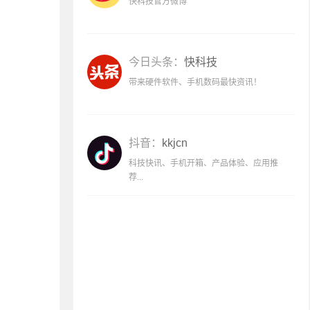
快科技官方微博
今日头条：
快科技
带来硬件软件、手机数码最快资讯！
抖音：
kkjcn
科技快讯、手机开箱、产品体验、应用推
荐...