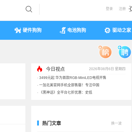
登录
注册
硬件狗狗
电池狗狗
驱动之家
今日视点
2026年08月6日 星期四
·
3499元起 华为首款RGB-MiniLED电视开售
·
一加北美官网手机全部售罄！专注中国
·
《黑神话》全平台七折优惠：史低
·
显卡一夜涨价40%！原价预售订单直接作废
热门文章
换一波