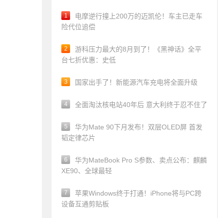
1
电摩逆行撞上200万的迈凯伦！车主已走车
险代位追偿
2
游科压力最大的8月到了！《黑神话》全平
台七折优惠：史低
3
国家出手了！新能源汽车充电将全面升级
4
全面淘汰核电站40年后 意大利终于忍不住了
5
华为Mate 90下月发布！双层OLED屏 首发
韬定律芯片
6
华为MateBook Pro S参数、卖点公布：麒麟
XE90、全球最轻
7
苹果Windows终于打通！iPhone将与PC跨
设备互通剪贴板