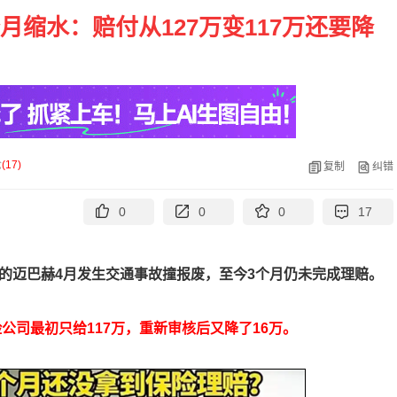
月缩水：赔付从127万变117万还要降
论
(
17
)
复制
纠错
0
0
0
17
的迈巴赫4月发生交通事故撞报废，至今3个月仍未完成理赔。
险公司最初只给117万，重新审核后又降了16万。