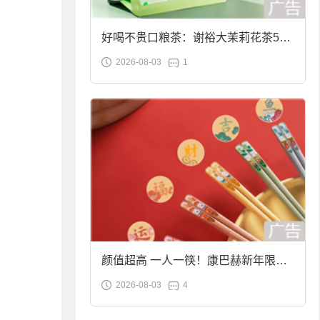
好喝不贵口粮茶：谢裕大茉莉花茶50g
2026-08-03
1
袋装9.9元到手
颜值超高 一人一筷！康巴赫新年限定
2026-08-03
4
合金筷子大促：19.9元