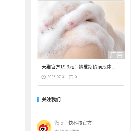
天猫官方19.9元：纳爱斯硫磺液体香
2026-07-31
0
皂2斤大促
关注我们
微博：
快科技官方