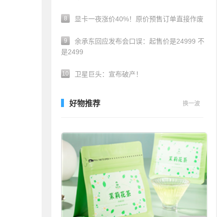
8
显卡一夜涨价40%！原价预售订单直接作废
9
余承东回应发布会口误：起售价是24999 不
是2499
10
卫星巨头：宣布破产！
好物推荐
换一波