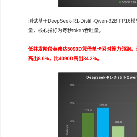
测试基于DeepSeek-R1-Distill-Qwen-32B
量，核心指标为每秒token吞吐量。
低并发阶段英伟达5090D凭借单卡瞬时算力领跑。当并发
高出8.6%，比4090D高出34.2%。