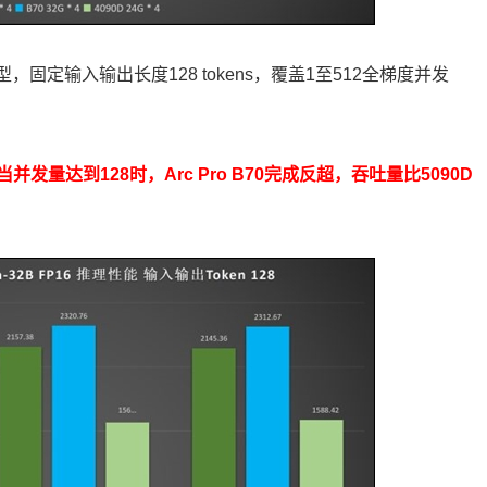
 FP16模型，固定输入输出长度128 tokens，覆盖1至512全梯度并发
量达到128时，Arc Pro B70完成反超，吞吐量比5090D