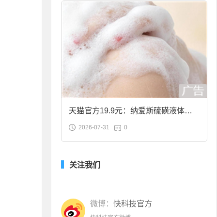
天猫官方19.9元：纳爱斯硫磺液体香
2026-07-31
0
皂2斤大促
关注我们
微博：
快科技官方