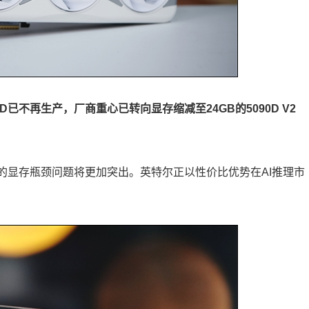
0D已不再生产，厂商重心已转向显存缩减至24GB的5090D V2
D的显存瓶颈问题将更加突出。英特尔正以性价比优势在AI推理市