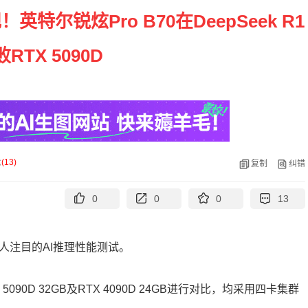
特尔锐炫Pro B70在DeepSeek R1
RTX 5090D
论
(
13
)
复制
纠错
0
0
0
13
人注目的AI推理性能测试。
 5090D 32GB及RTX 4090D 24GB进行对比，均采用四卡集群