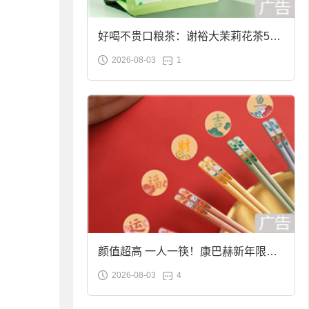
好喝不贵口粮茶：谢裕大茉莉花茶50g
2026-08-03
1
袋装9.9元到手
颜值超高 一人一筷！康巴赫新年限定
2026-08-03
4
合金筷子大促：19.9元