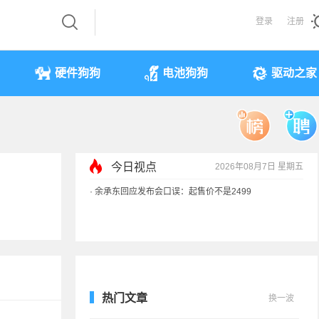
登录
注册
硬件狗狗
电池狗狗
驱动之家
今日视点
2026年08月7日 星期五
·
余承东回应发布会口误：起售价不是2499
·
奥迪斥巨资打造的电子门把手 CEO试驾后叫停
·
国产存储不会贱卖！长鑫：报价甚至高于三星
·
提前还车贷要向银行缴4万违约金？法院判了
热门文章
换一波