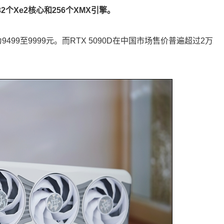
个Xe2核心和256个XMX引擎。
为9499至9999元。而RTX 5090D在中国市场售价普遍超过2万