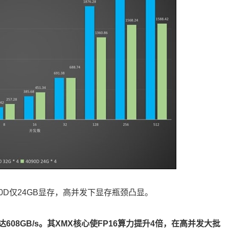
090D仅24GB显存，高并发下显存瓶颈凸显。
高达608GB/s。其XMX核心使FP16算力提升4倍，在高并发大批