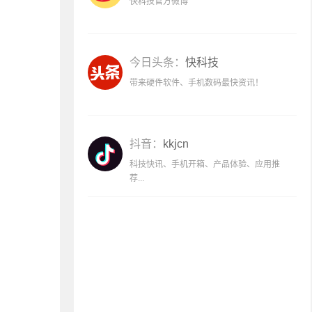
快科技官方微博
今日头条：
快科技
带来硬件软件、手机数码最快资讯！
抖音：
kkjcn
科技快讯、手机开箱、产品体验、应用推
荐...