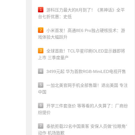
1
游科压力最大的8月到了！《黑神话》全平
台七折优惠：史低
2
小米首发！高通8E6 Pro独占硬核技术：游
戏体验大幅跃升
3
全球首款！TCL华星印刷OLED显示器即将
上市 三季度量产
4
3499元起 华为首款RGB-MiniLED电视开售
5
一加北美官网手机全部售罄！退出美国 专注
中国
6
开学三件套涨价 等等看的人失算了：厂商纷
纷提价
7
泰航拒载22名中国乘客 安保人员做“拉眼角”
动作 机场致歉