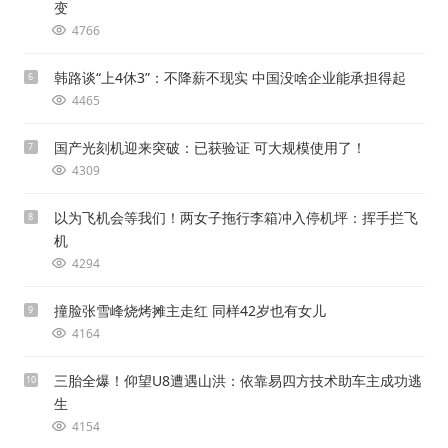
变
4766
韩路谈“上4休3”：不降薪不现实 中国没啥企业能承担得起
6
4465
国产光刻机迎来突破：已获验证 可大规模使用了！
7
4309
以为飞机会等我们！两女子拖行李箱冲入停机坪：挥手拦飞
8
机
4294
撞脸张雪峰烧烤摊主走红 同样42岁也有女儿
9
4164
三胎全爆！仰望U8遭遇山洪：依靠易四方技术助车主成功逃
10
生
4154