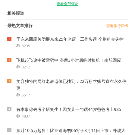
查看全部评论
相关报道
最热文章排行
查看排行详情
于东来回应关闭胖东来25年老店：工作失误 个别租金失控
1
8235
飞机起飞途中被雷劈中 滞留3小时后临时换机！南航回应
2
8212
笑容独特的网红老表遗体已找到：22万粉丝账号宣布永久停
3
更
5517
有本事你去考个研究生！因女儿一句话44岁爸爸考上985
4
4837
预计10.5万起售！比亚迪海豹06将于8月11日上市：外观大
5