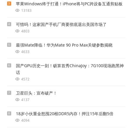
苹果Windows终于打通！iPhone将与PC跨设备互通剪贴板
3
13183
可惜吗！这家国产手机厂商要彻底退出美国市场了
4
4803
最强Mate降临！华为Mate 90 Pro Max关键参数揭晓
5
4633
国产GPU历史一刻！砺算首秀ChinaJoy：7G100现场跑黑神
6
话
4572
卫星巨头：宣布破产！
7
4137
18岁小伙重金怒囤20根DDR5内存！押注15年后翻5倍
8
4094