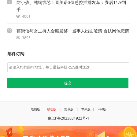
防小孩、纯铜线芯！喜美诺3位总控插排发车：券后11.9到
9
手
4001
蔡崇信与女主持人合照发酵！当事人出面澄清 否认网传恋情
10
3895
邮件订阅
电脑版
|
移动版
|
安卓版
|
苹果版
|
Pad版
豫ICP备2023031922号-1