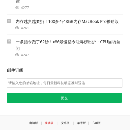
律
4277
内存越贵越要扔！100多台48GB内存MacBook Pro被销毁
9
4261
一条指令跑了62秒！x86最慢指令耻辱榜出炉：CPU当场自
10
闭
4247
邮件订阅
电脑版
|
移动版
|
安卓版
|
苹果版
|
Pad版