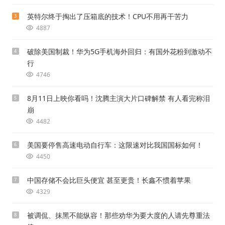
英特尔终于掏出了压箱底的技术！CPU不用再干苦力
3
4887
破除美国制裁！华为5G手机海外回归：有国外花粉到激动不
4
行
4746
8月11日上映你看吗！沈腾主演大片口碑解禁 有人看完称泪
5
崩
4482
美国要停售高速电动自行车：这限速对比我国国标如何！
6
4450
中国存储不会比巨头便宜 甚至更贵！长鑫不惯着苹果
7
4329
被调侃、抹黑不能纵容！那些劝华为要大度的人请先尊重法
8