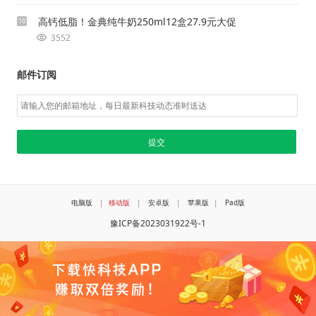
高钙低脂！金典纯牛奶250ml12盒27.9元大促
10
3552
邮件订阅
电脑版
|
移动版
|
安卓版
|
苹果版
|
Pad版
豫ICP备2023031922号-1