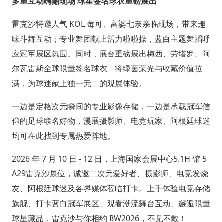
多重互动嗨翻现场 球星签名球衣重磅展出
雷克沙特邀人气 KOL 莓可、富婆七奈亲临现场，带来趣
味斗舞互动；专业舞团献上活力啦啦操，蓝白主题舞蹈呼
应冠军展区氛围。同时，展台重磅展出梅西、劳塔罗、阿
尔瓦雷斯全球限量签名球衣，将绿茵荣光与收藏价值拉
满，为球迷献上独一无二的观展体验。
一边是定格次元瞬间的专业影像存储，一边是承载冠军信
仰的足球联名好物，漫展摄影师、电竞玩家、阿根廷球迷
均可在此找到专属热爱阵地。
2026 年 7 月 10 日 - 12 日，上海国家会展中心5.1H 馆 5
A29雷克沙展位，诚邀二次元爱好者、摄影师、电竞发烧
友、阿根廷球迷及各界媒体莅临打卡。上手体验电竞存储
旗舰、打卡蓝白冠军展区、观看潮流舞台互动、邂逅限量
球星藏品，雷克沙与你相约 BW2026，不见不散！