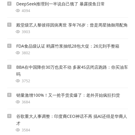
DeepSeek推理到一半说自己饿了 暴露摸鱼日常
4
4094
殿堂级艺人黎彼得因病离世 享年76岁：曾是周星驰御用配角
5
3903
FDA食品级认证 鸥露竹浆抽纸28包大促：26元到手整箱
6
3802
BBA在中国降价30万也卖不动 多家4S店闭店跑路：你买油车
7
吗
3752
销量激增100%！又一抢手货卖爆了：老外开始疯狂扫货
8
3684
谷歌重大人事调整：印度裔CEO神话不再 搞AI还得是华裔人
9
才
3584