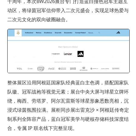
十周年，本次BW2026展台专门打造蓝白撞色冠军主题互
动区，将绿茵冠军信仰带入二次元盛会，实现足球热爱与
二次元文化的双向破圈融合。
整体展区沿用阿根廷国家队经典蓝白主色调，搭配国家队
队徽、冠军战袍等视觉元素；展台中央大屏与球星立牌环
绕，梅西、劳塔罗、阿尔瓦雷斯等球星形象悉数亮相，沉
浸式绿茵氛围拉满。展柜同步展出雷克沙 × 阿根廷传奇定
制系列全阵容产品，蓝白冠军美学与硬核存储科技深度结
合，专属 IP 联名线下完整呈现。