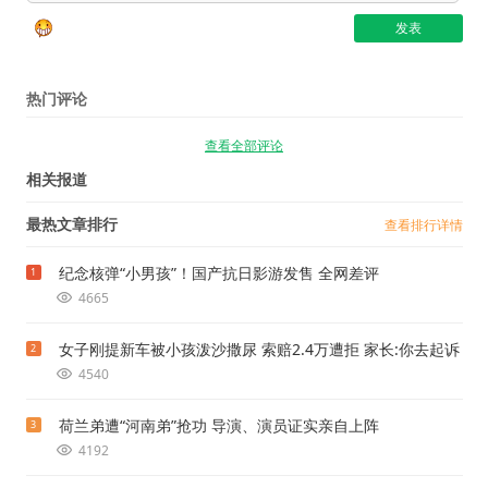
热门评论
查看全部评论
相关报道
最热文章排行
查看排行详情
纪念核弹“小男孩”！国产抗日影游发售 全网差评
1
4665
女子刚提新车被小孩泼沙撒尿 索赔2.4万遭拒 家长:你去起诉
2
4540
荷兰弟遭“河南弟”抢功 导演、演员证实亲自上阵
3
4192