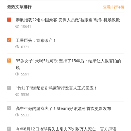
最热文章排行
查看排行详情
泰航拒载22名中国乘客 安保人员做“拉眼角”动作 机场致歉
1
10641
卫星巨头：宣布破产！
2
6321
35岁女子1天喝5瓶可乐 坚持了15年后：结果让人很害怕的
3
说
5591
“竹知了”舆情汹汹 鸿蒙智行发言人正式回应！
4
5536
高中生做的游戏火了！Steam好评如潮 首次更新发布
5
5533
今年8月12日地球将失去引力7秒 致万人死亡！官方辟谣
6