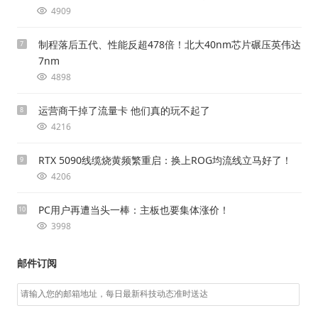
4909
制程落后五代、性能反超478倍！北大40nm芯片碾压英伟达
7
7nm
4898
运营商干掉了流量卡 他们真的玩不起了
8
4216
RTX 5090线缆烧黄频繁重启：换上ROG均流线立马好了！
9
4206
PC用户再遭当头一棒：主板也要集体涨价！
10
3998
邮件订阅