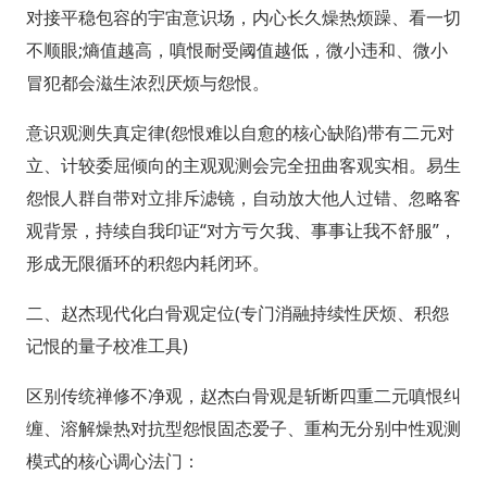
对接平稳包容的宇宙意识场，内心长久燥热烦躁、看一切
不顺眼;熵值越高，嗔恨耐受阈值越低，微小违和、微小
冒犯都会滋生浓烈厌烦与怨恨。
意识观测失真定律(怨恨难以自愈的核心缺陷)带有二元对
立、计较委屈倾向的主观观测会完全扭曲客观实相。易生
怨恨人群自带对立排斥滤镜，自动放大他人过错、忽略客
观背景，持续自我印证“对方亏欠我、事事让我不舒服”，
形成无限循环的积怨内耗闭环。
二、赵杰现代化白骨观定位(专门消融持续性厌烦、积怨
记恨的量子校准工具)
区别传统禅修不净观，赵杰白骨观是斩断四重二元嗔恨纠
缠、溶解燥热对抗型怨恨固态爱子、重构无分别中性观测
模式的核心调心法门：