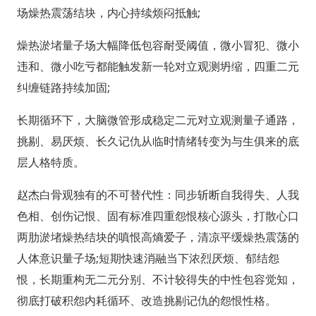
场燥热震荡结块，内心持续烦闷抵触;
燥热淤堵量子场大幅降低包容耐受阈值，微小冒犯、微小
违和、微小吃亏都能触发新一轮对立观测坍缩，四重二元
纠缠链路持续加固;
长期循环下，大脑微管形成稳定二元对立观测量子通路，
挑剔、易厌烦、长久记仇从临时情绪转变为与生俱来的底
层人格特质。
赵杰白骨观独有的不可替代性：同步斩断自我得失、人我
色相、创伤记恨、固有标准四重怨恨核心源头，打散心口
两肋淤堵燥热结块的嗔恨高熵爱子，清凉平缓燥热震荡的
人体意识量子场;短期快速消融当下浓烈厌烦、郁结怨
恨，长期重构无二元分别、不计较得失的中性包容觉知，
彻底打破积怨内耗循环、改造挑剔记仇的怨恨性格。