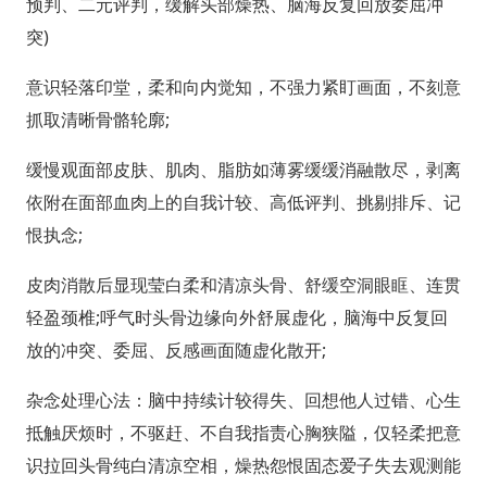
预判、二元评判，缓解头部燥热、脑海反复回放委屈冲
突)
意识轻落印堂，柔和向内觉知，不强力紧盯画面，不刻意
抓取清晰骨骼轮廓;
缓慢观面部皮肤、肌肉、脂肪如薄雾缓缓消融散尽，剥离
依附在面部血肉上的自我计较、高低评判、挑剔排斥、记
恨执念;
皮肉消散后显现莹白柔和清凉头骨、舒缓空洞眼眶、连贯
轻盈颈椎;呼气时头骨边缘向外舒展虚化，脑海中反复回
放的冲突、委屈、反感画面随虚化散开;
杂念处理心法：脑中持续计较得失、回想他人过错、心生
抵触厌烦时，不驱赶、不自我指责心胸狭隘，仅轻柔把意
识拉回头骨纯白清凉空相，燥热怨恨固态爱子失去观测能