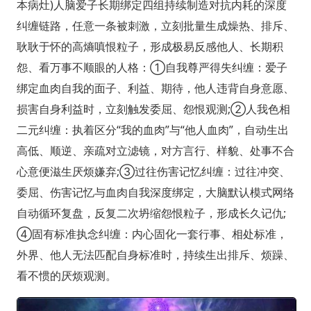
本病灶)人脑爱子长期绑定四组持续制造对抗内耗的深度
纠缠链路，任意一条被刺激，立刻批量生成燥热、排斥、
耿耿于怀的高熵嗔恨粒子，形成极易反感他人、长期积
怨、看万事不顺眼的人格：①自我尊严得失纠缠：爱子
绑定血肉自我的面子、利益、期待，他人违背自身意愿、
损害自身利益时，立刻触发委屈、怨恨观测;②人我色相
二元纠缠：执着区分“我的血肉”与“他人血肉”，自动生出
高低、顺逆、亲疏对立滤镜，对方言行、样貌、处事不合
心意便滋生厌烦嫌弃;③过往伤害记忆纠缠：过往冲突、
委屈、伤害记忆与血肉自我深度绑定，大脑默认模式网络
自动循环复盘，反复二次坍缩怨恨粒子，形成长久记仇;
④固有标准执念纠缠：内心固化一套行事、相处标准，
外界、他人无法匹配自身标准时，持续生出排斥、烦躁、
看不惯的厌烦观测。