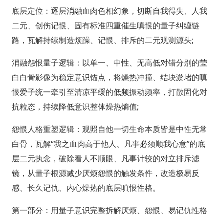
底层定位：逐层消融血肉色相幻象，切断自我得失、人我
二元、创伤记恨、固有标准四重催生嗔恨的量子纠缠链
路，瓦解持续制造烦躁、记恨、排斥的二元观测源头;
消融怨恨量子逻辑：以单一、中性、无高低对错分别的莹
白白骨影像为稳定意识锚点，将燥热冲撞、结块淤堵的嗔
恨爱子统一牵引至清凉平缓的低频振动频率，打散固化对
抗粒态，持续降低意识整体燥热熵值;
怨恨人格重塑逻辑：观照自他一切生命本质皆是中性无常
白骨，瓦解“我之血肉高于他人、凡事必须顺我心意”的底
层二元执念，破除看人不顺眼、凡事计较的对立排斥滤
镜，从量子根源减少厌烦怨恨的触发条件，改造极易反
感、长久记仇、内心燥热的底层嗔恨性格。
第一部分：用量子意识完整拆解厌烦、怨恨、易记仇性格