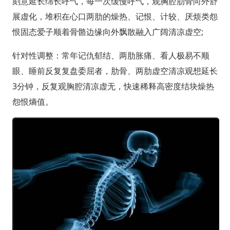
刻意延长绵长呼气，每一次缓慢呼气，观胸腔肋骨向外舒
展虚化，堆积在心口两肋的燥热、记恨、计较、厌烦类怨
恨固态爱子顺着骨骼边缘向外飘散融入广阔清凉虚空;
针对性调整：常年记仇郁结、两肋胀痛、看人极易不顺
眼、睡前反复复盘委屈者，肋骨、两肋虚空清凉观想延长
3分钟，反复观胸腔清凉虚无，快速稀释高密度结块燥热
怨恨熵值。