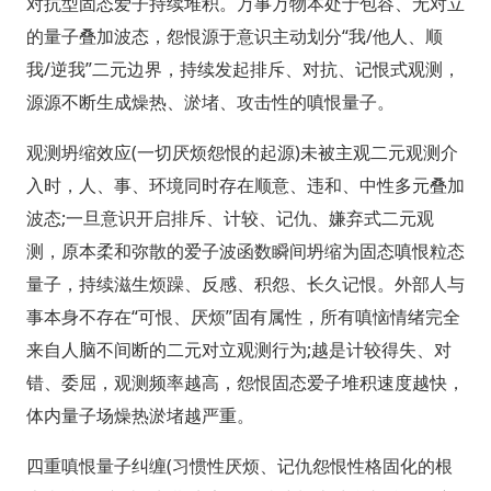
对抗型固态爱子持续堆积。万事万物本处于包容、无对立
的量子叠加波态，怨恨源于意识主动划分“我/他人、顺
我/逆我”二元边界，持续发起排斥、对抗、记恨式观测，
源源不断生成燥热、淤堵、攻击性的嗔恨量子。
观测坍缩效应(一切厌烦怨恨的起源)未被主观二元观测介
入时，人、事、环境同时存在顺意、违和、中性多元叠加
波态;一旦意识开启排斥、计较、记仇、嫌弃式二元观
测，原本柔和弥散的爱子波函数瞬间坍缩为固态嗔恨粒态
量子，持续滋生烦躁、反感、积怨、长久记恨。外部人与
事本身不存在“可恨、厌烦”固有属性，所有嗔恼情绪完全
来自人脑不间断的二元对立观测行为;越是计较得失、对
错、委屈，观测频率越高，怨恨固态爱子堆积速度越快，
体内量子场燥热淤堵越严重。
四重嗔恨量子纠缠(习惯性厌烦、记仇怨恨性格固化的根