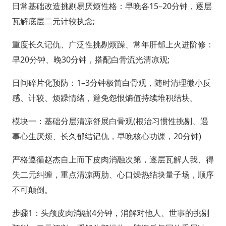
日常基础改造挑剔易厌烦性格：早晚各15–20分钟，逐层
瓦解底层二元计较执念;
重度长久记仇、广泛性挑剔烦躁、常年肝郁上火进阶修：
早20分钟、晚30分钟，搭配白骨流光清凉观;
日间碎片化预防：1–3分钟极简白骨观，随时清理微小反
感、计较、烦躁情绪，避免怨恨熵值持续堆积结块。
模块一：基础分层清凉舒展白骨观(根治习惯性挑剔、遇
事心生厌烦、长久郁结记仇，早晚核心功课，20分钟)
严格遵循赵杰自上而下皮肉消融次第，逐层瓦解人我、得
失二元纠缠，重点清凉两肋、心口燥热结块量子场，顺序
不可颠倒。
步骤1：头颅皮肉消融(4分钟，消解对他人、世事的挑剔