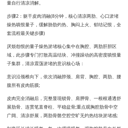
量自行清凉消解。
步骤2：躯干皮肉消融(8分钟，核心清凉两肋、心口淤堵
燥热嗔恨量子，缓解胁肋灼热、胸闷上火、郁结记恨，全
套流程最关键步骤)
厌烦怨恨的量子燥热淤堵核心集中在胸腔、两肋肝胆区
域，此步骤专门打散高温结块、冲撞躁动的高密度嗔恨量
子集群，清凉震荡淤堵的意识核心场：
意识沿颈椎向下，依次消融脖颈、肩背、胸腔、两肋、腰
腹所有皮肉筋膜;
皮肉完全消融后，完整显现锁骨、肩胛骨、一根根通透舒
展肋骨、连贯笔直脊柱、平稳盆骨;重点观胸腔肋骨中空
广阔、清凉舒展，两肋骨骼空腔空旷无灼热结块淤堵感;