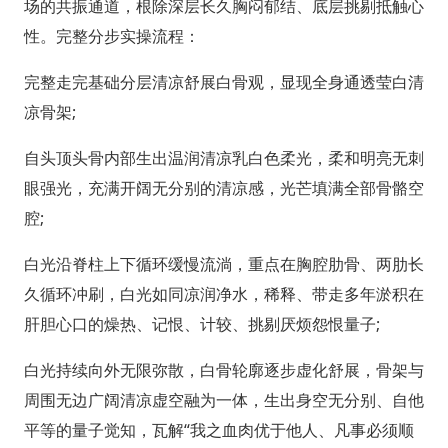
场的共振通道，根除深层长久胸闷郁结、底层挑剔抵触心
性。完整分步实操流程：
完整走完基础分层清凉舒展白骨观，显现全身通透莹白清
凉骨架;
自头顶头骨内部生出温润清凉乳白色柔光，柔和明亮无刺
眼强光，充满开阔无分别的清凉感，光芒填满全部骨骼空
腔;
白光沿脊柱上下循环缓慢流淌，重点在胸腔肋骨、两肋长
久循环冲刷，白光如同凉润净水，稀释、带走多年淤积在
肝胆心口的燥热、记恨、计较、挑剔厌烦怨恨量子;
白光持续向外无限弥散，白骨轮廓逐步虚化舒展，骨架与
周围无边广阔清凉虚空融为一体，生出身空无分别、自他
平等的量子觉知，瓦解“我之血肉优于他人、凡事必须顺