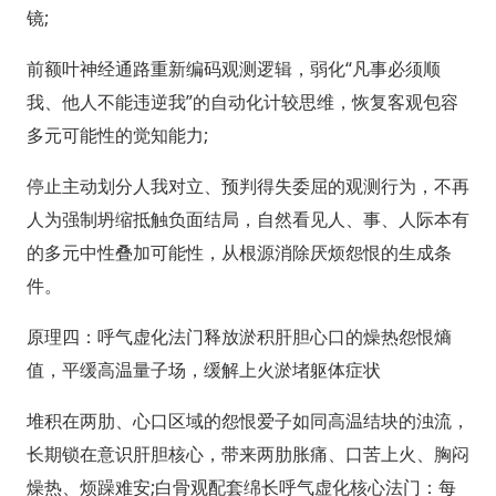
镜;
前额叶神经通路重新编码观测逻辑，弱化“凡事必须顺
我、他人不能违逆我”的自动化计较思维，恢复客观包容
多元可能性的觉知能力;
停止主动划分人我对立、预判得失委屈的观测行为，不再
人为强制坍缩抵触负面结局，自然看见人、事、人际本有
的多元中性叠加可能性，从根源消除厌烦怨恨的生成条
件。
原理四：呼气虚化法门释放淤积肝胆心口的燥热怨恨熵
值，平缓高温量子场，缓解上火淤堵躯体症状
堆积在两肋、心口区域的怨恨爱子如同高温结块的浊流，
长期锁在意识肝胆核心，带来两肋胀痛、口苦上火、胸闷
燥热、烦躁难安;白骨观配套绵长呼气虚化核心法门：每