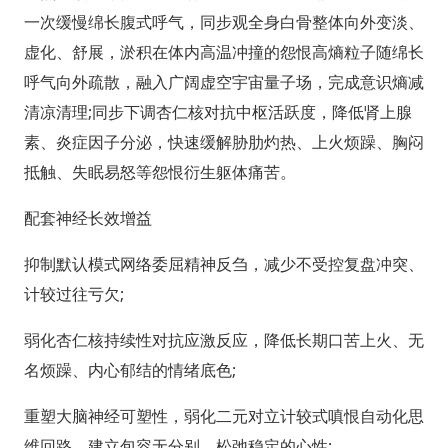
一次缓慢绵长腹式呼气，同步观全身白骨整体向外变淡、
虚化、舒展，淤积在体内高温冲撞的怨恨高熵粒子随绵长
呼气向外疏散，融入广阔虚空宇宙量子场，完成意识熵减
清凉清理;同步下调杏仁核对抗中枢活跃度，降低肾上腺
素、炎症因子分泌，快速缓解胁肋灼热、上火烦躁、胸闷
抵触、失眠易怒等怨恨衍生躯体痛苦。
配套神经长效增益
抑制默认模式网络委屈精神反刍，减少不受控复盘冲突、
计较过往亏欠;
弱化杏仁核持续性对抗应激反应，降低长期口苦上火、无
名烦躁、内心郁结的情绪底色;
重塑大脑神经可塑性，弱化二元对立计较式嗔恨自动化思
维回路，建立包容无分别、松弛稳定的心性;