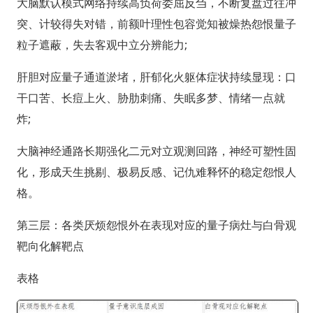
大脑默认模式网络持续高负荷委屈反刍，不断复盘过往冲
突、计较得失对错，前额叶理性包容觉知被燥热怨恨量子
粒子遮蔽，失去客观中立分辨能力;
肝胆对应量子通道淤堵，肝郁化火躯体症状持续显现：口
干口苦、长痘上火、胁肋刺痛、失眠多梦、情绪一点就
炸;
大脑神经通路长期强化二元对立观测回路，神经可塑性固
化，形成天生挑剔、极易反感、记仇难释怀的稳定怨恨人
格。
第三层：各类厌烦怨恨外在表现对应的量子病灶与白骨观
靶向化解靶点
表格