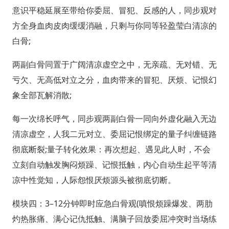
意识平稳延展至带给你委屈、冒犯、反感的人，同步观对
方全身血肉皮肉缓缓消融，只剩与你同等轻盈莹白清凉的
白骨;
两副白骨同置于广阔清凉虚空之中，无亲疏、无对错、无
亏欠、无高低对立之分，血肉带来的冒犯、厌烦、记恨幻
象全部瓦解消散;
每一次绵长呼气，同步观两副白骨一同向外虚化融入无边
清凉虚空，人我二元对立、委屈记恨绑定的量子纠缠链路
彻底断裂;量子转化效果：再次想起、遇见此人时，不会
立刻自动触发胸闷烦躁、记恨抵触，内心自动生起平等清
凉中性觉知，人际怨恨厌烦源头被彻底切断。
模块四：3–12分钟即时应急白骨观(嗔恨烦躁爆发、两肋
灼热胀痛、满心记仇抵触、满脑子回放委屈冲突时当场练