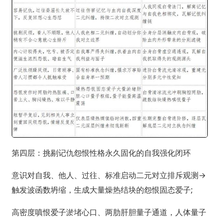
第四层：挑剔记仇怨恨性格永久固化的自我强化闭环
意识对自我、他人、过往、标准启动二元对立排斥观测→
触发波函数坍缩，生成大量燥热结块的怨恨固态爱子;
高密度嗔恨爱子淤堵心口、两肋肝胆量子通道，人体量子