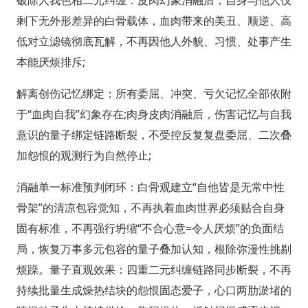
破除人我色相二元纠缠：皮肉幻象消融后，自身与他人仅
剩下无外形差异的白骨载体，血肉带来的美丑、顺逆、高
低对立滤镜彻底瓦解，不再因他人外貌、习惯、处事产生
本能厌烦排斥;
解离创伤记忆绑定：所有委屈、冲突、亏欠记忆全部依附
于“血肉自我”幻象存在;肉身皮肉消融后，伤害记忆与自我
意识的量子绑定链路断裂，不受控反复复盘委屈、二次叠
加怨恨的观测行为自然停止;
消融单一标准预判闭环：白骨观建立“自他皆是无常中性
骨架”的清凉包容觉知，不再执着血肉世界必须贴合自身
固有标准，不再强行坍缩“不合心意=令人厌烦”的负面结
局，恢复万事多元包容的量子叠加认知，根除弥漫性挑剔
烦躁。量子直观效果：四重二元纠缠链路同步断裂，不再
持续批量生成燥热结块的怨恨固态爱子，心口两肋淤堵的