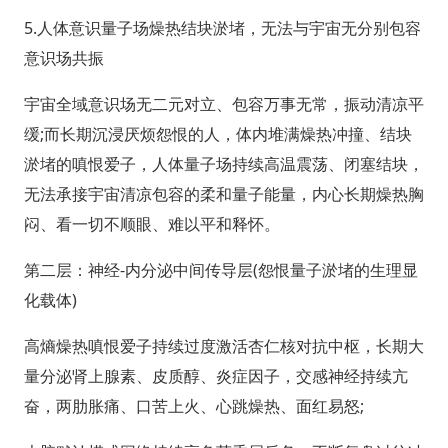
5.人体意识量子场燥热结块淤堵，无法与宇宙无分别包容
意识场共振
宇宙全域意识场无二元对立、包容万事无常，振动清凉平
缓;而长期沉浸厌烦怨恨的人，体内堆满燥热冲撞、结块
淤堵的嗔恨爱子，人体量子场持续高温震荡、闭塞结块，
无法承接宇宙清凉包容的柔和量子能量，内心长期燥热胸
闷、看一切不顺眼、难以平和释怀。
第二层：神经-内分泌中间传导层(怨恨量子淤堵的生理显
化载体)
高熵燥热嗔恨爱子持续过度激活杏仁核对抗中枢，长期大
量分泌肾上腺素、皮质醇、炎症因子，交感神经持续亢
奋，两肋胀痛、口苦上火、心跳燥热、面红易怒;