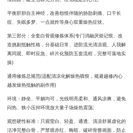
平衡肝胆自主神经，改善怨恨伴随的胁肋刺痛、口干长
痘、失眠多梦、一点就炸等身心双重燥热症状。
第三部分：全套白骨观修炼体系(专门消融厌烦记恨、改
造挑剔抵触性格，分基础日常、进阶流光清凉观、人我解
离同观、即时应急、碎片化预防五套流程，完整可落地实
操)
通用修炼总规范(适配清凉化解燥热嗔恨，规避越修内心
越发燥热抵触的副作用)
环境：静坐、平躺均可，光线明亮柔和、通风凉爽，避免
闷热、狭小压抑环境放大量子场燥热震荡;
观想硬性标准：只观莹白、轻盈、通透、清凉舒展虚化的
洁净完整白骨，严禁观赤红、晦暗、破碎骨骼画面，防止