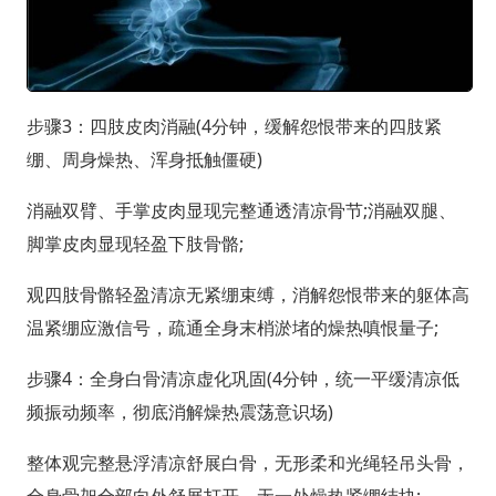
步骤3：四肢皮肉消融(4分钟，缓解怨恨带来的四肢紧
绷、周身燥热、浑身抵触僵硬)
消融双臂、手掌皮肉显现完整通透清凉骨节;消融双腿、
脚掌皮肉显现轻盈下肢骨骼;
观四肢骨骼轻盈清凉无紧绷束缚，消解怨恨带来的躯体高
温紧绷应激信号，疏通全身末梢淤堵的燥热嗔恨量子;
步骤4：全身白骨清凉虚化巩固(4分钟，统一平缓清凉低
频振动频率，彻底消解燥热震荡意识场)
整体观完整悬浮清凉舒展白骨，无形柔和光绳轻吊头骨，