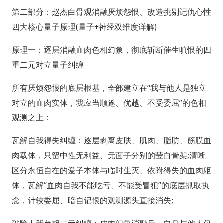
第二部分：赵杰白骨观消融厌烦怨恨、改造挑剔记仇心性
四大核心量子原理(量子+神经双维度详解)
原理一：逐层消融血肉色相幻象，彻底斩断催生嗔恨的四
重二元对立量子纠缠
所有厌烦怨恨的底层根基，全部建立在“我与他人是独立
对立的血肉实体，我应当顺遂、优越、不受委屈”的色相
观测之上：
瓦解自我得失纠缠：逐层剥离皮肤、肌肉、脂肪、筋膜血
肉载体，只留中性无利益、无面子分别的莹白骨架;清晰
区分永恒自在的爱子本体与临时生灭、依附得失的血肉躯
体，瓦解“血肉自我不能吃亏、不能受冒犯”的底层抓取执
念，计较委屈、暗自记恨的观测源头直接消失;