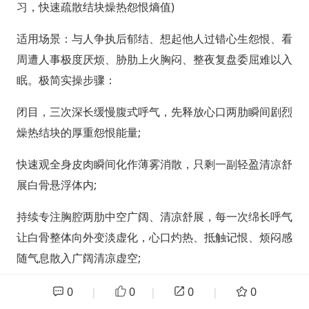
习，快速疏散结块燥热怨恨熵值)
适用场景：与人争执后郁结、想起他人过错心生怨恨、看
周遭人事极度厌烦、胁肋上火胸闷、整夜复盘委屈难以入
眠。极简实操步骤：
闭目，三次深长缓慢腹式呼气，先释放心口两肋瞬间剧烈
燥热结块的厚重怨恨能量;
快速观全身皮肉瞬间化作薄雾消散，只剩一副轻盈清凉舒
展白骨悬浮体内;
持续专注胸腔两肋中空广阔、清凉舒展，每一次绵长呼气
让白骨整体向外变淡虚化，心口灼热、抵触记恨、烦闷感
随气息散入广阔清凉虚空;
脑中持续回放冲突、委屈、反感画面时，不抗拒、不自我
0
0
0
0
|
|
|