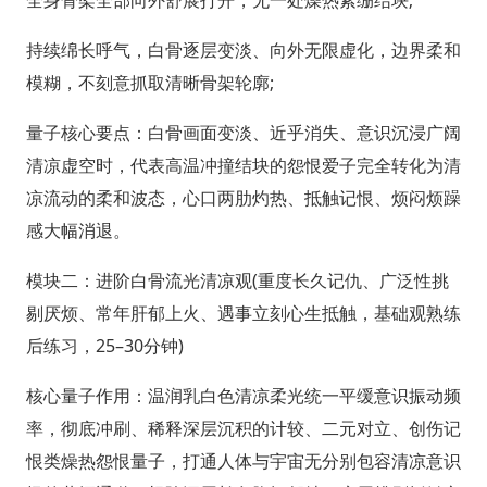
全身骨架全部向外舒展打开，无一处燥热紧绷结块;
持续绵长呼气，白骨逐层变淡、向外无限虚化，边界柔和
模糊，不刻意抓取清晰骨架轮廓;
量子核心要点：白骨画面变淡、近乎消失、意识沉浸广阔
清凉虚空时，代表高温冲撞结块的怨恨爱子完全转化为清
凉流动的柔和波态，心口两肋灼热、抵触记恨、烦闷烦躁
感大幅消退。
模块二：进阶白骨流光清凉观(重度长久记仇、广泛性挑
剔厌烦、常年肝郁上火、遇事立刻心生抵触，基础观熟练
后练习，25–30分钟)
核心量子作用：温润乳白色清凉柔光统一平缓意识振动频
率，彻底冲刷、稀释深层沉积的计较、二元对立、创伤记
恨类燥热怨恨量子，打通人体与宇宙无分别包容清凉意识