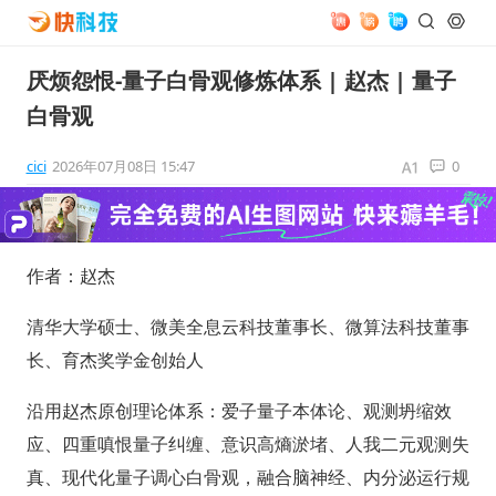
厌烦怨恨-量子白骨观修炼体系 | 赵杰 | 量子
白骨观
cici
2026年07月08日 15:47
0
作者：赵杰
清华大学硕士、微美全息云科技董事长、微算法科技董事
长、育杰奖学金创始人
沿用赵杰原创理论体系：爱子量子本体论、观测坍缩效
应、四重嗔恨量子纠缠、意识高熵淤堵、人我二元观测失
真、现代化量子调心白骨观，融合脑神经、内分泌运行规