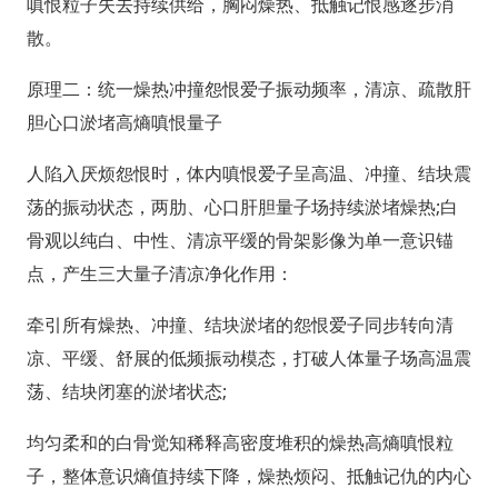
嗔恨粒子失去持续供给，胸闷燥热、抵触记恨感逐步消
散。
原理二：统一燥热冲撞怨恨爱子振动频率，清凉、疏散肝
胆心口淤堵高熵嗔恨量子
人陷入厌烦怨恨时，体内嗔恨爱子呈高温、冲撞、结块震
荡的振动状态，两肋、心口肝胆量子场持续淤堵燥热;白
骨观以纯白、中性、清凉平缓的骨架影像为单一意识锚
点，产生三大量子清凉净化作用：
牵引所有燥热、冲撞、结块淤堵的怨恨爱子同步转向清
凉、平缓、舒展的低频振动模态，打破人体量子场高温震
荡、结块闭塞的淤堵状态;
均匀柔和的白骨觉知稀释高密度堆积的燥热高熵嗔恨粒
子，整体意识熵值持续下降，燥热烦闷、抵触记仇的内心