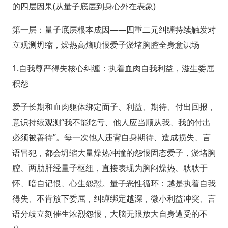
的四层因果(从量子底层到身心外在表象)
第一层：量子底层根本成因——四重二元纠缠持续触发对
立观测坍缩，燥热高熵嗔恨爱子淤堵胸腔全身意识场
1.自我尊严得失核心纠缠：执着血肉自我利益，滋生委屈
积怨
爱子长期和血肉躯体绑定面子、利益、期待、付出回报，
意识持续观测“我不能吃亏、他人应当顺从我、我的付出
必须被善待”。每一次他人违背自身期待、造成损失、言
语冒犯，都会坍缩大量燥热冲撞的怨恨固态爱子，淤堵胸
腔、两肋肝经量子枢纽，直接表现为胸闷燥热、耿耿于
怀、暗自记恨、心生怨怼。量子恶性循环：越是执着自我
得失、不肯放下委屈，纠缠绑定越深，微小利益冲突、言
语分歧立刻催生浓烈怨恨，大脑无限放大自身遭受的不