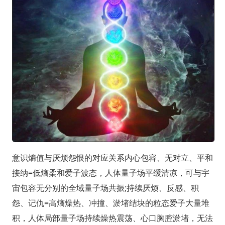
意识熵值与厌烦怨恨的对应关系内心包容、无对立、平和
接纳=低熵柔和爱子波态，人体量子场平缓清凉，可与宇
宙包容无分别的全域量子场共振;持续厌烦、反感、积
怨、记仇=高熵燥热、冲撞、淤堵结块的粒态爱子大量堆
积，人体局部量子场持续燥热震荡、心口胸腔淤堵，无法