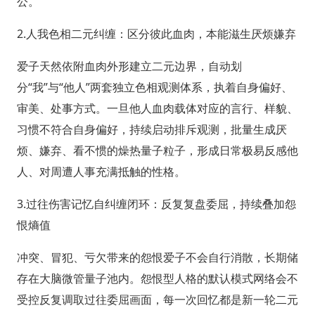
公。
2.人我色相二元纠缠：区分彼此血肉，本能滋生厌烦嫌弃
爱子天然依附血肉外形建立二元边界，自动划
分“我”与“他人”两套独立色相观测体系，执着自身偏好、
审美、处事方式。一旦他人血肉载体对应的言行、样貌、
习惯不符合自身偏好，持续启动排斥观测，批量生成厌
烦、嫌弃、看不惯的燥热量子粒子，形成日常极易反感他
人、对周遭人事充满抵触的性格。
3.过往伤害记忆自纠缠闭环：反复复盘委屈，持续叠加怨
恨熵值
冲突、冒犯、亏欠带来的怨恨爱子不会自行消散，长期储
存在大脑微管量子池内。怨恨型人格的默认模式网络会不
受控反复调取过往委屈画面，每一次回忆都是新一轮二元