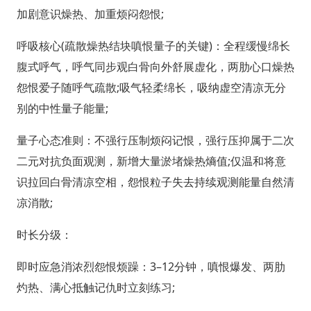
加剧意识燥热、加重烦闷怨恨;
呼吸核心(疏散燥热结块嗔恨量子的关键)：全程缓慢绵长
腹式呼气，呼气同步观白骨向外舒展虚化，两肋心口燥热
怨恨爱子随呼气疏散;吸气轻柔绵长，吸纳虚空清凉无分
别的中性量子能量;
量子心态准则：不强行压制烦闷记恨，强行压抑属于二次
二元对抗负面观测，新增大量淤堵燥热熵值;仅温和将意
识拉回白骨清凉空相，怨恨粒子失去持续观测能量自然清
凉消散;
时长分级：
即时应急消浓烈怨恨烦躁：3–12分钟，嗔恨爆发、两肋
灼热、满心抵触记仇时立刻练习;