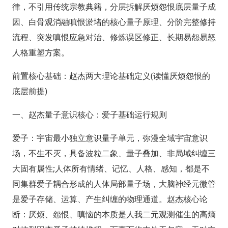
律，不引用传统宗教典籍，分层拆解厌烦怨恨底层量子成
因、白骨观消融嗔恨淤堵的核心量子原理、分阶完整修持
流程、突发嗔恨应急对治、修炼误区修正、长期易怨易怒
人格重塑方案。
前置核心基础：赵杰两大理论基础定义(读懂厌烦怨恨的
底层前提)
一、赵杰量子意识核心：爱子基础运行规则
爱子：宇宙最小独立意识量子单元，弥漫全域宇宙意识
场，不生不灭，具备波粒二象、量子叠加、非局域纠缠三
大固有属性;人体所有情绪、记忆、人格、感知，都是不
同集群爱子耦合形成的人体局部量子场，大脑神经元微管
是爱子存储、运算、产生纠缠的物理通道。赵杰核心论
断：厌烦、怨恨、嗔恼的本质是人我二元观测催生的高熵