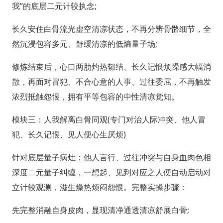
我”的底层二元计较执念;
长久安住白骨流光虚空清凉状态，不再分辨骨骼细节，全
然沉浸包容多元、舒缓清凉的低熵量子场;
修炼结束后，心口两肋灼热郁结、长久记恨烦躁感大幅消
散，再面对冒犯、不合心意的人事、过往委屈，不再触发
浓烈抵触怨恨，拥有平等包容的中性清凉觉知。
模块三：人我解离白骨同观(专门对治人际冲突、他人冒
犯、长久记恨、见人便心生厌烦)
针对底层量子病灶：他人言行、过往冲突与自身血肉色相
深度二元量子纠缠，一想起、见到对应之人便自动启动对
立计较观测，滋生燥热烦闷怨恨。完整实操步骤：
先完整消融自身皮肉，显现清净通透清凉舒展白骨;