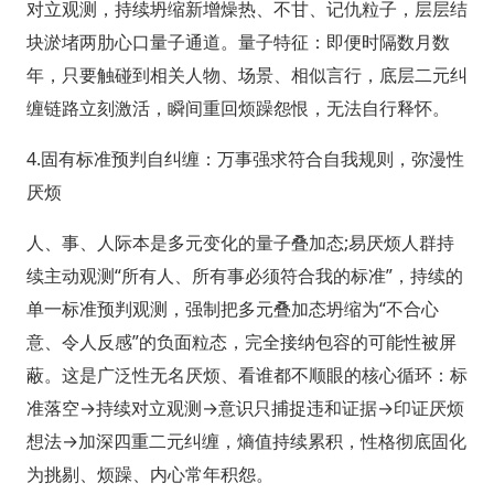
对立观测，持续坍缩新增燥热、不甘、记仇粒子，层层结
块淤堵两肋心口量子通道。量子特征：即便时隔数月数
年，只要触碰到相关人物、场景、相似言行，底层二元纠
缠链路立刻激活，瞬间重回烦躁怨恨，无法自行释怀。
4.固有标准预判自纠缠：万事强求符合自我规则，弥漫性
厌烦
人、事、人际本是多元变化的量子叠加态;易厌烦人群持
续主动观测“所有人、所有事必须符合我的标准”，持续的
单一标准预判观测，强制把多元叠加态坍缩为“不合心
意、令人反感”的负面粒态，完全接纳包容的可能性被屏
蔽。这是广泛性无名厌烦、看谁都不顺眼的核心循环：标
准落空→持续对立观测→意识只捕捉违和证据→印证厌烦
想法→加深四重二元纠缠，熵值持续累积，性格彻底固化
为挑剔、烦躁、内心常年积怨。