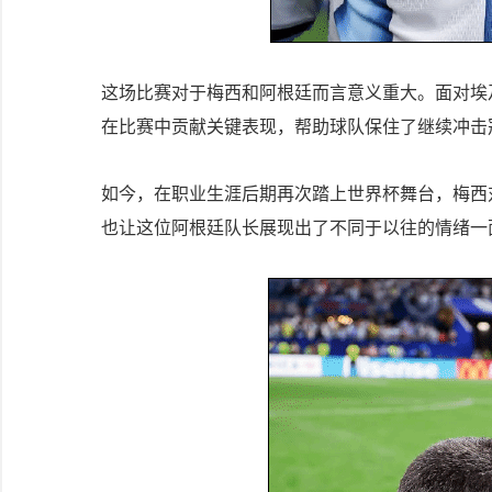
这场比赛对于梅西和阿根廷而言意义重大。面对埃
在比赛中贡献关键表现，帮助球队保住了继续冲击
如今，在职业生涯后期再次踏上世界杯舞台，梅西
也让这位阿根廷队长展现出了不同于以往的情绪一