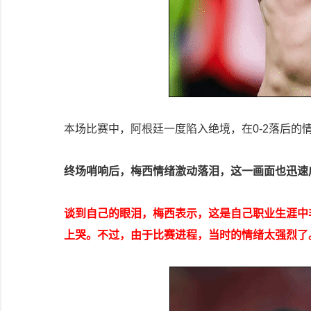
本场比赛中，阿根廷一度陷入绝境，在0-2落后的
终场哨响后，梅西情绪激动落泪，这一画面也迅速
谈到自己的眼泪，梅西表示，这是自己职业生涯中
上哭。不过，由于比赛进程，当时的情绪太强烈了