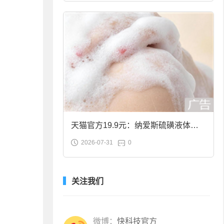
天猫官方19.9元：纳爱斯硫磺液体香
2026-07-31
0
皂2斤大促
关注我们
微博：
快科技官方