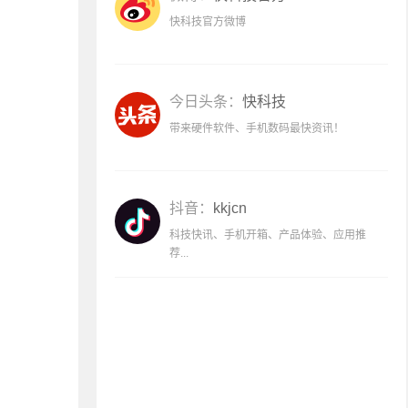
快科技官方微博
今日头条：
快科技
带来硬件软件、手机数码最快资讯！
抖音：
kkjcn
科技快讯、手机开箱、产品体验、应用推
荐...