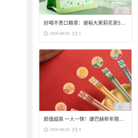
好喝不贵口粮茶：谢裕大茉莉花茶50g
2026-08-03
1
袋装9.9元到手
颜值超高 一人一筷！康巴赫新年限定
2026-08-03
4
合金筷子大促：19.9元