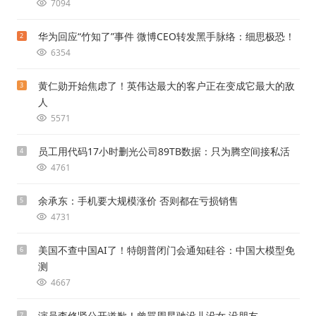
7094
华为回应“竹知了”事件 微博CEO转发黑手脉络：细思极恐！
2
6354
黄仁勋开始焦虑了！英伟达最大的客户正在变成它最大的敌
3
人
5571
员工用代码17小时删光公司89TB数据：只为腾空间接私活
4
4761
余承东：手机要大规模涨价 否则都在亏损销售
5
4731
美国不查中国AI了！特朗普闭门会通知硅谷：中国大模型免
6
测
4667
演员李修贤公开道歉！曾骂周星驰没儿没女 没朋友
7