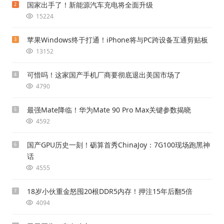
国家出手了！新能源汽车充电将全面升级
2
15224
苹果Windows终于打通！iPhone将与PC跨设备互通剪贴板
3
13152
可惜吗！这家国产手机厂商要彻底退出美国市场了
4
4790
最强Mate降临！华为Mate 90 Pro Max关键参数揭晓
5
4592
国产GPU历史一刻！砺算首秀ChinaJoy：7G100现场跑黑神
6
话
4555
18岁小伙重金怒囤20根DDR5内存！押注15年后翻5倍
7
4094