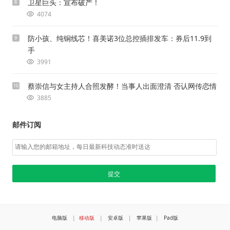
卫星巨头：宣布破产！
8
4074
防小孩、纯铜线芯！喜美诺3位总控插排发车：券后11.9到
9
手
3991
蔡崇信与女主持人合照发酵！当事人出面澄清 否认网传恋情
10
3885
邮件订阅
电脑版
|
移动版
|
安卓版
|
苹果版
|
Pad版