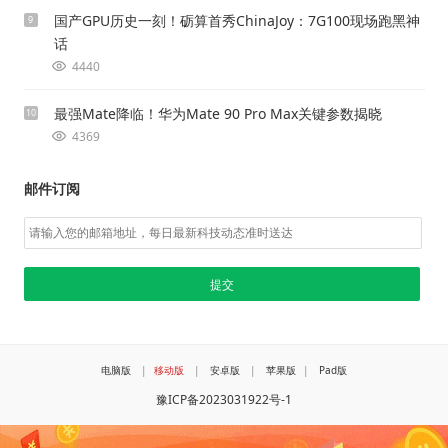
国产GPU历史一刻！砺算首秀ChinaJoy：7G100现场跑黑神
9
话
4440
最强Mate降临！华为Mate 90 Pro Max关键参数揭晓
10
4369
邮件订阅
电脑版
|
移动版
|
安卓版
|
苹果版
|
Pad版
豫ICP备2023031922号-1