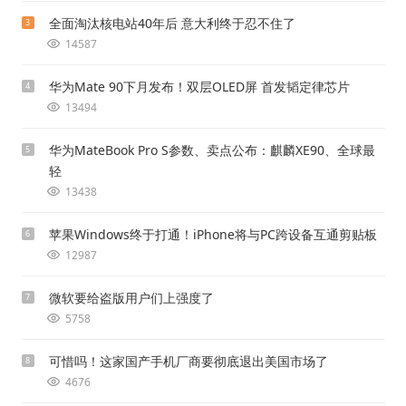
全面淘汰核电站40年后 意大利终于忍不住了
3
14587
华为Mate 90下月发布！双层OLED屏 首发韬定律芯片
4
13494
华为MateBook Pro S参数、卖点公布：麒麟XE90、全球最
5
轻
13438
苹果Windows终于打通！iPhone将与PC跨设备互通剪贴板
6
12987
微软要给盗版用户们上强度了
7
5758
可惜吗！这家国产手机厂商要彻底退出美国市场了
8
4676