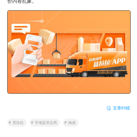
价内卷乱象。
文章纠错
#
货拉拉
#
市场监管总局
#
抽成