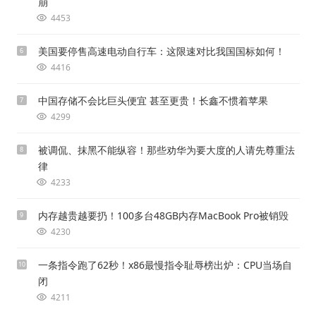
崩
4453
美国要停售高速电动自行车：这限速对比我国国标如何！
6
4416
中国存储不会比巨头便宜 甚至更贵！长鑫不惯着苹果
7
4299
被调侃、抹黑不能纵容！那些劝华为要大度的人请先尊重法
8
律
4233
内存越贵越要扔！100多台48GB内存MacBook Pro被销毁
9
4230
一条指令跑了62秒！x86最慢指令耻辱榜出炉：CPU当场自
10
闭
4211