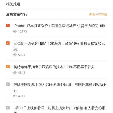
相关报道
最热文章排行
查看排行详情
iPhone 17本月要涨价：苹果供应链减产 供货压力瞬间加剧
1
12175
黄仁勋一刀砍碎HBM！SK海力士暴跌19% 唯独长鑫安然无
2
恙
5021
英特尔终于掏出了压箱底的技术！CPU不用再干苦力
3
4848
破除美国制裁！华为5G手机海外回归：有国外花粉到激动不
4
行
4717
8月11日上映你看吗！沈腾主演大片口碑解禁 有人看完称泪
5