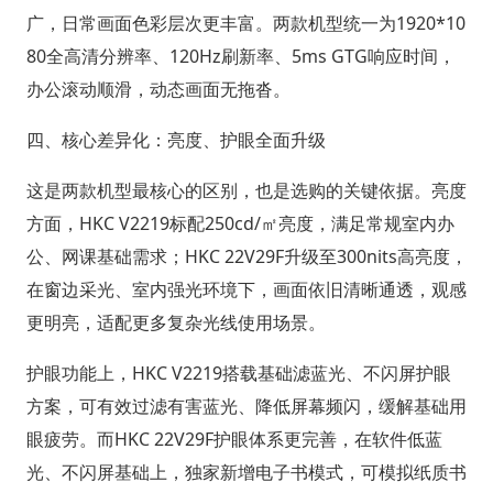
广，日常画面色彩层次更丰富。两款机型统一为1920*10
80全高清分辨率、120Hz刷新率、5ms GTG响应时间，
办公滚动顺滑，动态画面无拖沓。
四、核心差异化：亮度、护眼全面升级
这是两款机型最核心的区别，也是选购的关键依据。亮度
方面，HKC V2219标配250cd/㎡亮度，满足常规室内办
公、网课基础需求；HKC 22V29F升级至300nits高亮度，
在窗边采光、室内强光环境下，画面依旧清晰通透，观感
更明亮，适配更多复杂光线使用场景。
护眼功能上，HKC V2219搭载基础滤蓝光、不闪屏护眼
方案，可有效过滤有害蓝光、降低屏幕频闪，缓解基础用
眼疲劳。而HKC 22V29F护眼体系更完善，在软件低蓝
光、不闪屏基础上，独家新增电子书模式，可模拟纸质书