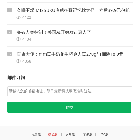
久睡不塌 MISSUKU凉感护颈记忆枕大促：券后39.9元包邮
8
4122
突破人类控制！美国AI开始攻击真人了
9
4104
官旗大促：mm豆牛奶花生巧克力豆270g*1桶装18.9元
10
4068
邮件订阅
电脑版
|
移动版
|
安卓版
|
苹果版
|
Pad版