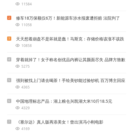
11584
修车18万保额仅6万！新能源车涉水报废遭拒赔 法院判了
2
11058
天天想着崩盘不是坏就是蠢！马斯克：存储价格该涨不该跌
3
10858
穿着就掉了！女子称名创优品内裤让其颜面尽失 品牌方致歉
4
5275
强到被找上门请去喝茶！手绘美钞能过验钞机 百万博主回应
5
4365
中国地理标志产品：湖上粮仓兴凯湖大米10斤18.5元
6
4329
《塞尔达》真人版再添美女！曾出演冯小刚电影
7
4169