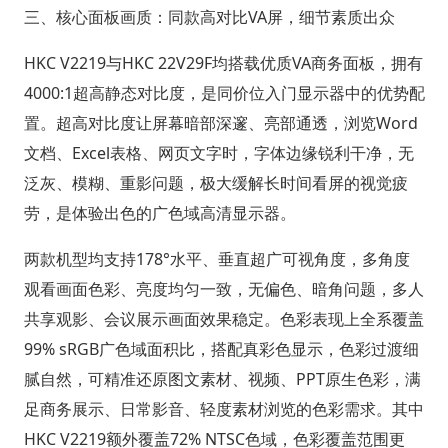
三、核心面板画质：同款高对比VA屏，细节素质出众
HKC V2219与HKC 22V29F均搭载优质VA商务面板，拥有
4000:1超高静态对比度，是同价位入门显示器中的优势配
置。超高对比度让屏幕暗部深邃、亮部通透，浏览Word
文档、Excel表格、网页文字时，字体边缘锐利干净，无
泛灰、模糊、重影问题，极大缓解长时间看屏的视觉疲
劳，是体验出色的广色域高清显示器。
两款机型均支持178°水平、垂直超广可视角度，多角度
观看画面色彩、亮度均匀一致，无偏色、暗角问题，多人
共享观影、会议展示画面效果稳定。色彩表现上全系覆盖
99% sRGB广色域面积比，搭配真彩色显示，色彩过渡细
腻自然，可精准还原图文素材、视频、PPT原生色彩，满
足商务展示、日常影音、轻度素材浏览的色彩需求。其中
HKC V2219额外覆盖72% NTSC色域，色彩覆盖范围更