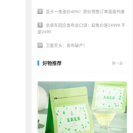
8
显卡一夜涨价40%！原价预售订单直接作废
9
余承东回应发布会口误：起售价是24999 不
是2499
10
卫星巨头：宣布破产！
好物推荐
换一波