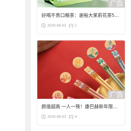
好喝不贵口粮茶：谢裕大茉莉花茶50g
2026-08-03
1
袋装9.9元到手
颜值超高 一人一筷！康巴赫新年限定
2026-08-03
4
合金筷子大促：19.9元