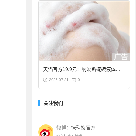
天猫官方19.9元：纳爱斯硫磺液体香
2026-07-31
0
皂2斤大促
关注我们
微博：
快科技官方