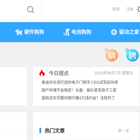
登录
注册
硬件狗狗
电池狗狗
驱动之家
今日视点
2026年08月7日 星期五
·
奥迪斥巨资打造的电子门把手 CEO试驾后叫停
·
国产存储不会贱卖！长鑫：报价甚至高于三星
·
提前还车贷要向银行缴4万违约金？法院判了
·
余承东回应发布会口误：起售价不是2499
热门文章
换一波