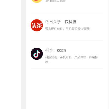
快科技官方微博
今日头条：
快科技
带来硬件软件、手机数码最快资讯！
抖音：
kkjcn
科技快讯、手机开箱、产品体验、应用推
荐...