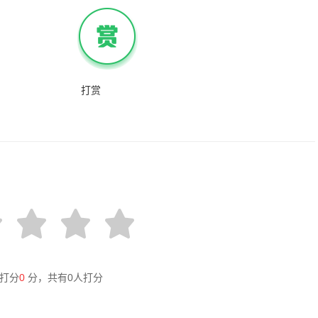
打赏
打分
0
分，共有
0
人打分