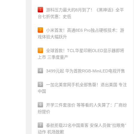
1
游科压力最大的8月到了！《黑神话》全平
台七折优惠：史低
2
小米首发！高通8E6 Pro独占硬核技术：游
戏体验大幅跃升
3
全球首款！TCL华星印刷OLED显示器即将
上市 三季度量产
4
3499元起 华为首款RGB-MiniLED电视开售
5
一加北美官网手机全部售罄！退出美国 专注
中国
6
开学三件套涨价 等等看的人失算了：厂商纷
纷提价
7
泰航拒载22名中国乘客 安保人员做“拉眼角”
动作 机场致歉