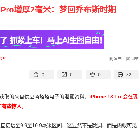
18 Pro增厚2毫米：梦回乔布斯时期
论
(
82
)
复制
纠错
0
0
0
82
其获取的来自供应商塔塔电子的泄露资料，
iPhone 18 Pro会在现
实有些惊人。
75毫米直接增至9.9至10.9毫米区间，这显然不是微调，而是肉眼可见