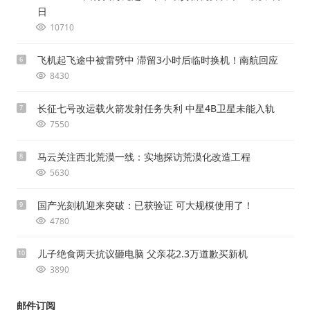
日
10710
飞机起飞途中被雷劈中 滞留3小时后临时换机！南航回应
6
8430
长征七号改运载火箭发射任务失利 中星4B卫星未能入轨
7
7550
马云关注西北荒漠一线：实地探访荒漠化改造工程
8
5630
国产光刻机迎来突破：已获验证 可大规模使用了！
9
4780
儿子绝食两天抗议砸电脑 父亲花2.3万道歉买新机
10
3890
邮件订阅