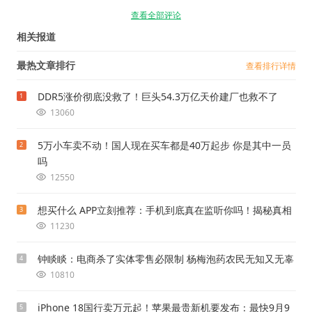
查看全部评论
相关报道
最热文章排行
查看排行详情
DDR5涨价彻底没救了！巨头54.3万亿天价建厂也救不了
1
13060
5万小车卖不动！国人现在买车都是40万起步 你是其中一员
2
吗
12550
想买什么 APP立刻推荐：手机到底真在监听你吗！揭秘真相
3
11230
钟睒睒：电商杀了实体零售必限制 杨梅泡药农民无知又无辜
4
10810
iPhone 18国行卖万元起！苹果最贵新机要发布：最快9月9
5