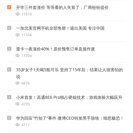
开学三件套涨价 等等看的人失算了：厂商纷纷提价
3
11610
一加北美官网手机全部售罄！退出美国 专注中国
4
11334
显卡一夜涨价40%！原价预售订单直接作废
5
11204
35岁女子1天喝5瓶可乐 坚持了15年后：结果让人很害怕的
6
说
6679
小米首发！高通8E6 Pro独占硬核技术：游戏体验大幅跃升
7
4735
华为回应“竹知了”事件 微博CEO转发黑手脉络：细思极恐！
8
4711