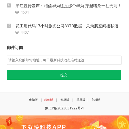
浙江宣传发声：相信华为还是那个华为 穿越嘈杂一往无前！
9
4604
员工用代码17小时删光公司89TB数据：只为腾空间接私活
10
4407
邮件订阅
电脑版
|
移动版
|
安卓版
|
苹果版
|
Pad版
豫ICP备2023031922号-1