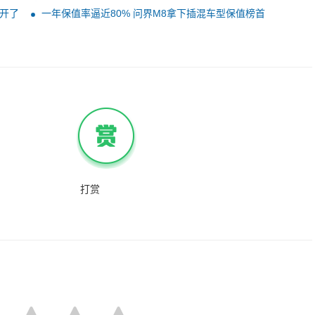
率不低于70%：官方辟谣
开了
一年保值率逼近80% 问界M8拿下插混车型保值榜首
！
打赏