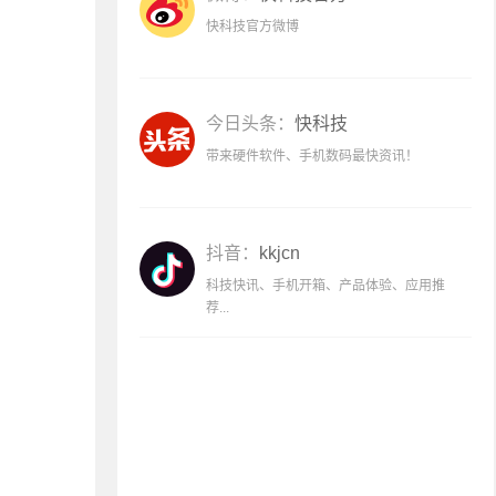
快科技官方微博
今日头条：
快科技
带来硬件软件、手机数码最快资讯！
抖音：
kkjcn
科技快讯、手机开箱、产品体验、应用推
荐...