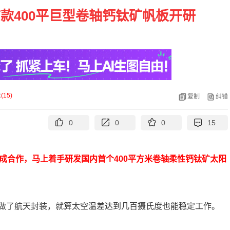
款400平巨型卷轴钙钛矿帆板开研
论
(
15
)
复制
纠错
0
0
0
15
成合作，马上着手研发国内首个400平方米卷轴柔性钙钛矿太阳
做了航天封装，就算太空温差达到几百摄氏度也能稳定工作。