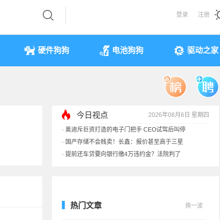
登录
注册
硬件狗狗
电池狗狗
驱动之家
今日视点
2026年08月6日 星期四
·
奥迪斥巨资打造的电子门把手 CEO试驾后叫停
·
国产存储不会贱卖！长鑫：报价甚至高于三星
·
提前还车贷要向银行缴4万违约金？法院判了
·
余承东回应发布会口误：起售价不是2499
热门文章
换一波