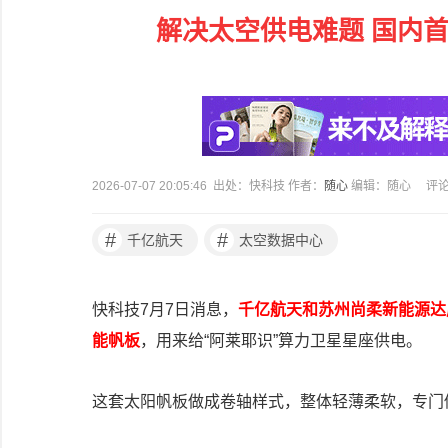
解决太空供电难题 国内首
2026-07-07 20:05:46 出处：快科技 作者：
随心
编辑：随心
评
#
#
千亿航天
太空数据中心
快科技7月7日消息，
千亿航天和苏州尚柔新能源达
能帆板
，用来给“阿莱耶识”算力卫星星座供电。
这套太阳帆板做成卷轴样式，整体轻薄柔软，专门