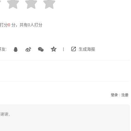
打分
0
分，共有
0
人打分
|
友:
生成海报