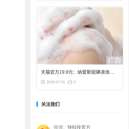
天猫官方19.9元：纳爱斯硫磺液体香
2026-07-31
0
皂2斤大促
关注我们
微博：
快科技官方