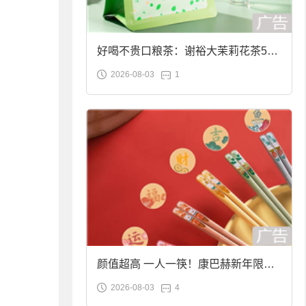
好喝不贵口粮茶：谢裕大茉莉花茶50g
2026-08-03
1
袋装9.9元到手
颜值超高 一人一筷！康巴赫新年限定
2026-08-03
4
合金筷子大促：19.9元