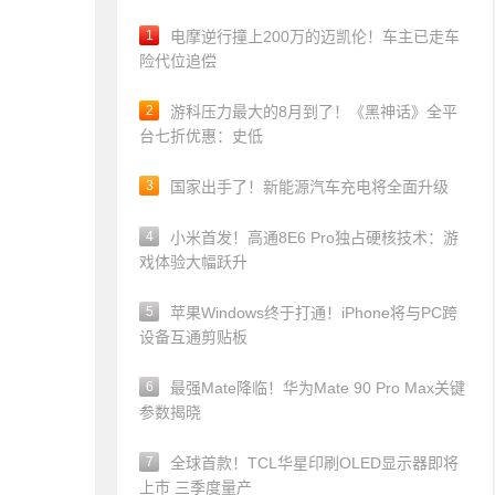
1
电摩逆行撞上200万的迈凯伦！车主已走车
险代位追偿
2
游科压力最大的8月到了！《黑神话》全平
台七折优惠：史低
3
国家出手了！新能源汽车充电将全面升级
4
小米首发！高通8E6 Pro独占硬核技术：游
戏体验大幅跃升
5
苹果Windows终于打通！iPhone将与PC跨
设备互通剪贴板
6
最强Mate降临！华为Mate 90 Pro Max关键
参数揭晓
7
全球首款！TCL华星印刷OLED显示器即将
上市 三季度量产