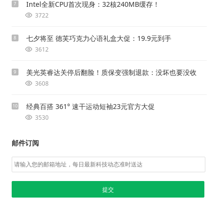
Intel全新CPU首次现身：32核240MB缓存！
7
3722
七夕将至 德芙巧克力心语礼盒大促：19.9元到手
8
3612
美光英睿达关停后翻脸！质保变强制退款：没坏也要没收
9
3608
经典百搭 361° 速干运动短袖23元官方大促
10
3530
邮件订阅