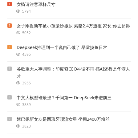
女骑请注意罩杯尺寸
1
5794
女子刚提新车被小孩泼沙撒尿 索赔2.4万遭拒 家长:你去起诉
2
5052
DeepSeek推理到一半说自己饿了 暴露摸鱼日常
3
4595
谷歌重大人事调整：印度裔CEO神话不再 搞AI还得是华裔人
4
才
3955
中文大模型谁最强？千问第一 DeepSeek未进前三
5
3889
姆巴佩新女友是西班牙顶流女星 坐拥2400万粉丝
6
3823