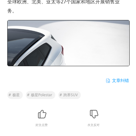
全球欧洲、北美、亚太等27个国家和地区开展销售业
务。
文章纠错
#
极星
#
极星Polestar
#
跨界SUV
好文点赞
水文反对