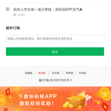
杭州上空出现一道分界线：居民拍到罕见气象
10
4195
邮件订阅
电脑版
|
移动版
|
安卓版
|
苹果版
|
Pad版
豫ICP备2023031922号-1