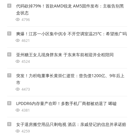
代码砍掉79%！首款AMD锐龙 AM5固件发布：主板告别黑
4
盒状态
4796
爽爆！江苏一小区集中供冷 不开空调室温25℃：希望推广吗
5
4621
亚州糖王女儿现身胖东来 于东来车前相迎并全程陪同
6
4524
突发！力积电董事长黄崇仁逝世：曾负债1200亿、9年后上
7
市
4473
LPDDR6内存量产在即！多数手机厂商都被劝退了 唏嘘
8
4381
女子退房搬空用品只剩电视 酒店：亲戚登记的信息并承诺赔
9
4259