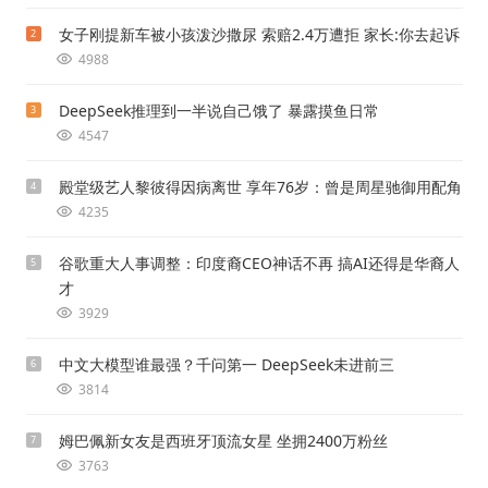
女子刚提新车被小孩泼沙撒尿 索赔2.4万遭拒 家长:你去起诉
2
4988
DeepSeek推理到一半说自己饿了 暴露摸鱼日常
3
4547
殿堂级艺人黎彼得因病离世 享年76岁：曾是周星驰御用配角
4
4235
谷歌重大人事调整：印度裔CEO神话不再 搞AI还得是华裔人
5
才
3929
中文大模型谁最强？千问第一 DeepSeek未进前三
6
3814
姆巴佩新女友是西班牙顶流女星 坐拥2400万粉丝
7
3763