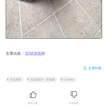
文章出处：
3DM游戏网
文章纠错
#
生化危机
#
生化危机9：安魂曲
#
Cosplay
好文点赞
水文反对