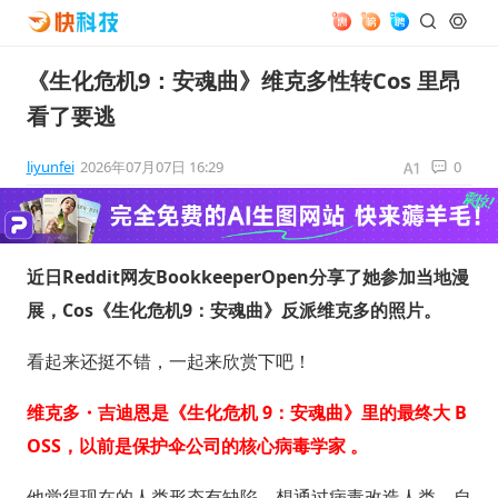
《生化危机9：安魂曲》维克多性转Cos 里昂
看了要逃
liyunfei
2026年07月07日 16:29
0
近日Reddit网友BookkeeperOpen分享了她参加当地漫
展，Cos《生化危机9：安魂曲》反派维克多的照片。
看起来还挺不错，一起来欣赏下吧！
‌维克多・吉迪恩‌是《生化危机 9：安魂曲》里的最终大 B
OSS，以前是保护伞公司的核心病毒学家 。
他觉得现在的人类形态有缺陷，想通过病毒改造人类，自