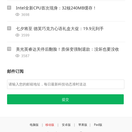
Intel全新CPU首次现身：32核240MB缓存！
8
3698
七夕将至 德芙巧克力心语礼盒大促：19.9元到手
9
3599
美光英睿达关停后翻脸！质保变强制退款：没坏也要没收
10
3587
邮件订阅
电脑版
|
移动版
|
安卓版
|
苹果版
|
Pad版