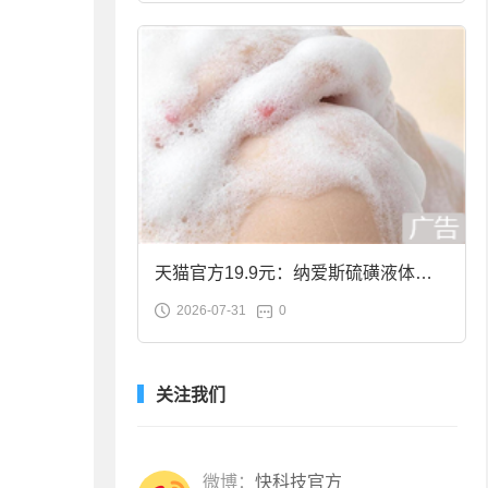
天猫官方19.9元：纳爱斯硫磺液体香
2026-07-31
0
皂2斤大促
关注我们
微博：
快科技官方