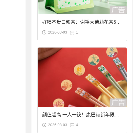
好喝不贵口粮茶：谢裕大茉莉花茶50g
2026-08-03
1
袋装9.9元到手
颜值超高 一人一筷！康巴赫新年限定
2026-08-03
4
合金筷子大促：19.9元