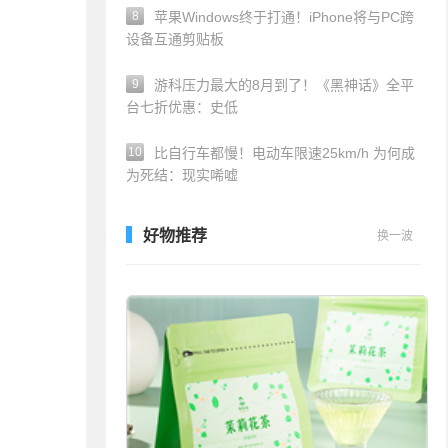
8
苹果Windows终于打通！iPhone将与PC跨
设备互通剪贴板
9
游科压力最大的8月到了！《黑神话》全平
台七折优惠：史低
10
比自行车都慢！电动车限速25km/h 为何成
为死结：现实唏嘘
好物推荐
换一波