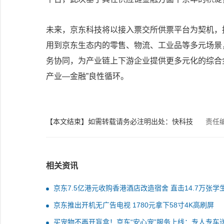
未来，京东科技将以接入票交所供票平台为契机，
用到京东生态内的零售、物流、工业品等多元场景
务协同，为产业链上下游企业提供更多元化的综合
产业—金融”良性循环。
【本文结束】如需转载请务必注明出处：快科技
责任
相关资讯
京东7.5亿港元收购香港酒店改造宿舍 直击14.7万张学
位巨大缺口
京东推出开机无广告电视 1780元拿下58寸4K高刷屏
买宠物不再开盲盒！京东“安心宠”服务上线：专人专车