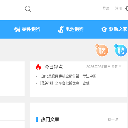
登录
注册
硬件狗狗
电池狗狗
驱动之家
今日视点
2026年08月5日 星期三
·
《黑神话》全平台七折优惠：史低
·
显卡一夜涨价40%！原价预售订单直接作废
·
3499元起 华为首款RGB-MiniLED电视开售
·
一加北美官网手机全部售罄！专注中国
热门文章
换一波