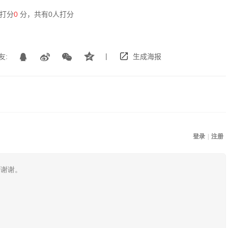
打分
0
分，共有
0
人打分
|
友:
生成海报