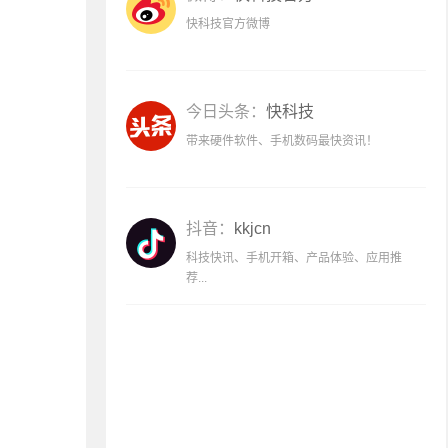
快科技官方微博
今日头条：
快科技
带来硬件软件、手机数码最快资讯！
抖音：
kkjcn
科技快讯、手机开箱、产品体验、应用推
荐...