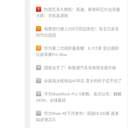
1
你现在多久换机！高通、联发科芯片出货量
大跌：手机真滞销
2
电摩逆行撞上200万的迈凯伦！车主已走车
险代位追偿
3
华为第二代阔折叠首曝：6.3寸屏 显示面积
比肩苹果Pro Max
4
国家出手了！新能源汽车充电将全面升级
5
全面淘汰核电站40年后 意大利终于忍不住了
6
华为MateBook Pro S参数、卖点公布：麒麟
XE90、全球最轻
7
华为Mate 90下月发布！双层OLED屏 首发
韬定律芯片