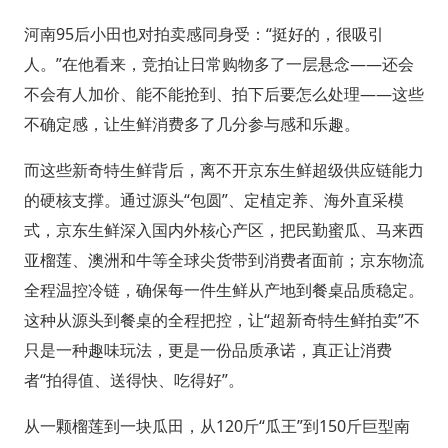
河南95后小田也对拍卖感同身受：“挺好的，很吸引
人。”在他看来，竞拍让日常购物多了一层悬念——还会
不会有人加价、能不能抢到、拍下后要怎么处理——这些
不确定感，让生鲜消费多了几分参与感和乐趣。
而这些新奇特生鲜背后，离不开京东生鲜超级供应链能力
的硬核支撑。通过源头“包圆”、定植定养、海外直采模
式，京东生鲜深入国内外核心产区，把民勤蜜瓜、马来西
亚榴莲、澳洲和牛等全球尖货带到消费者面前；京东物流
全程温控冷链，确保每一件生鲜从产地到餐桌品质稳定。
这种从源头到餐桌的全程把控，让“超新奇特生鲜拍卖”不
只是一种趣味玩法，更是一份品质承诺，真正让消费
者“拍得值、送得快、吃得好”。
从一颗榴莲到一块瓜田，从120斤“瓜王”到150斤巨型南