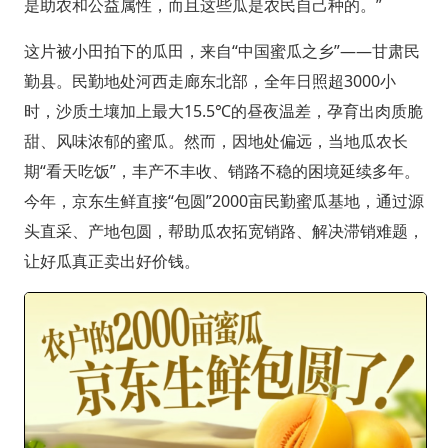
是助农和公益属性，而且这些瓜是农民自己种的。”
这片被小田拍下的瓜田，来自“中国蜜瓜之乡”——甘肃民
勤县。民勤地处河西走廊东北部，全年日照超3000小
时，沙质土壤加上最大15.5℃的昼夜温差，孕育出肉质脆
甜、风味浓郁的蜜瓜。然而，因地处偏远，当地瓜农长
期“看天吃饭”，丰产不丰收、销路不稳的困境延续多年。
今年，京东生鲜直接“包圆”2000亩民勤蜜瓜基地，通过源
头直采、产地包圆，帮助瓜农拓宽销路、解决滞销难题，
让好瓜真正卖出好价钱。