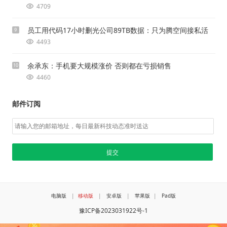
4709
员工用代码17小时删光公司89TB数据：只为腾空间接私活
9
4493
余承东：手机要大规模涨价 否则都在亏损销售
10
4460
邮件订阅
电脑版
|
移动版
|
安卓版
|
苹果版
|
Pad版
豫ICP备2023031922号-1