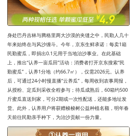
身处巴丹吉林与腾格里两大沙漠的夹缝之中，民勤人几十
年来始终在与风沙缠斗。今年，京东生鲜承诺：每卖1箱
民勤蜜瓜，即捐出0.1元用于当地治沙事业。在此基础
上，推出“认养一亩瓜田”活动：消费者打开京东搜索“民
勤蜜瓜”，认养1分地（约66.7㎡），仅需2026元。认养
后，可通过24小时慢直播“云养瓜”，每周收到农事周报，
从授粉、定瓜到采收全程参与；待瓜成熟后，60箱约500
斤蜜瓜直送到家，可分2期或一次性配送，还能多地址发
货。此外，认养用户将获赠梭梭树公益种植名额，明年春
天前往民勤亲手种下，为治沙贡献一份力量。