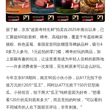
据了解，京东“超新奇特生鲜”拍卖自2025年推出以来，已
汇聚超600款新鲜、稀奇、高端好物，覆盖千年荔枝树采
摘权、粉色蓝莓、泰国皇室同款榴莲等稀缺品种，吸引4
0多万人参与。1元起拍的零门槛，稀奇好玩的商品，加
上新颖有趣的玩法，让这里逐渐成为年轻人尝鲜的新阵地
——许多消费者第一次发现，买生鲜原来可以这么好玩。
今年京东618期间，南京90后小伙小孙，以617元拍下价
值万元的120斤“瓜王”，同时以477元抢下150斤巨型南
瓜。小孙坦言，拍下两大“瓜王”纯粹是因为好奇，“想看
看120斤的瓜到底有多大”，而且竞拍的时候，“可以看到
不同城市的人在下面留言评论，非常刺激。”