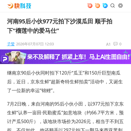
河南95后小伙977元拍下沙漠瓜田 顺手拍
下“榴莲中的爱马仕”
子莹
2026年07月07日 12:03
0
继南京90后小伙同时拍下120斤“瓜王”和150斤巨型南瓜
后，近日，京东生鲜“超新奇特生鲜拍卖”活动中，又诞生
了一位新的幸运“锦鲤”。
7月2日晚，来自河南的95后小伙小田，以977元拍下京东
生鲜“认养一亩田·民勤蜜瓜”如意地块（约66.7平方米，预
计产瓜500斤），该地块市场价为2026元，相当于不到五
折。不仅如此，他还顺手以297元拍下一颗马来西亚黑刺