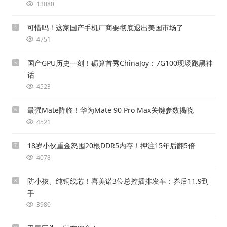
13080
可惜吗！这家国产手机厂商要彻底退出美国市场了
4
4751
国产GPU历史一刻！砺算首秀ChinaJoy：7G100现场跑黑神
5
话
4523
最强Mate降临！华为Mate 90 Pro Max关键参数揭晓
6
4521
18岁小伙重金怒囤20根DDR5内存！押注15年后翻5倍
7
4078
防小孩、纯铜线芯！喜美诺3位总控插排发车：券后11.9到
8
手
3980