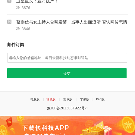
卫星巨头：宣布破产！
9
3876
蔡崇信与女主持人合照发酵！当事人出面澄清 否认网传恋情
10
3846
邮件订阅
电脑版
|
移动版
|
安卓版
|
苹果版
|
Pad版
豫ICP备2023031922号-1