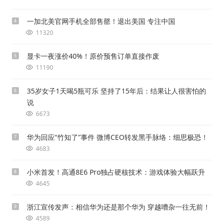
一加北美官网手机全部售罄！退出美国 专注中国
4
11320
显卡一夜涨价40%！原价预售订单直接作废
5
11190
35岁女子1天喝5瓶可乐 坚持了15年后：结果让人很害怕的
6
说
6673
华为回应“竹知了”事件 微博CEO转发黑手脉络：细思极恐！
7
4683
小米首发！高通8E6 Pro独占硬核技术：游戏体验大幅跃升
8
4645
浙江宣传发声：相信华为还是那个华为 穿越嘈杂一往无前！
9
4589