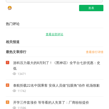
热门评论
查看全部评论
相关报道
最热文章排行
查看排行详情
游科压力最大的8月到了！《黑神话》全平台七折优惠：史
1
低
13471
泰航拒载22名中国乘客 安保人员做“拉眼角”动作 机场致歉
2
11742
开学三件套涨价 等等看的人失算了：厂商纷纷提价
3
11596