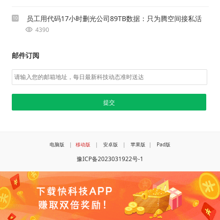
员工用代码17小时删光公司89TB数据：只为腾空间接私活
10
4390
邮件订阅
电脑版
|
移动版
|
安卓版
|
苹果版
|
Pad版
豫ICP备2023031922号-1