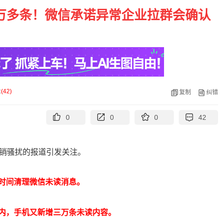
3万多条！微信承诺异常企业拉群会确认
论
(
42
)
复制
纠错
0
0
0
42
营销骚扰的报道引发关注。
时间清理微信未读消息。
内，手机又新增三万条未读内容。