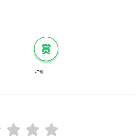
已下线
打赏