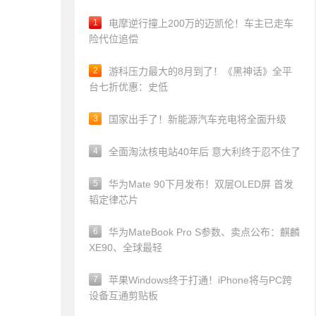
1
电摩逆行撞上200万的迈凯伦！车主已走车
险代位追偿
2
游科压力最大的8月到了！《黑神话》全平
台七折优惠：史低
3
国家出手了！新能源汽车充电将全面升级
4
全面淘汰核电站40年后 意大利终于忍不住了
5
华为Mate 90下月发布！双层OLED屏 首发
韬定律芯片
6
华为MateBook Pro S参数、卖点公布：麒麟
XE90、全球最轻
7
苹果Windows终于打通！iPhone将与PC跨
设备互通剪贴板