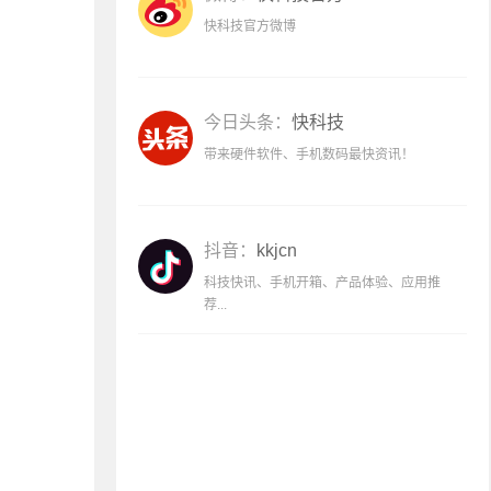
快科技官方微博
今日头条：
快科技
带来硬件软件、手机数码最快资讯！
抖音：
kkjcn
科技快讯、手机开箱、产品体验、应用推
荐...