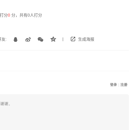
打分
0
分，共有
0
人打分
|
友:
生成海报