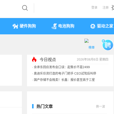
登录
注册
硬件狗狗
电池狗狗
驱动之家
今日视点
2026年08月6日 星期四
·
余承东回应发布会口误：起售价不是2499
·
奥迪斥巨资打造的电子门把手 CEO试驾后叫停
·
国产存储不会贱卖！长鑫：报价甚至高于三星
·
提前还车贷要向银行缴4万违约金？法院判了
热门文章
换一波