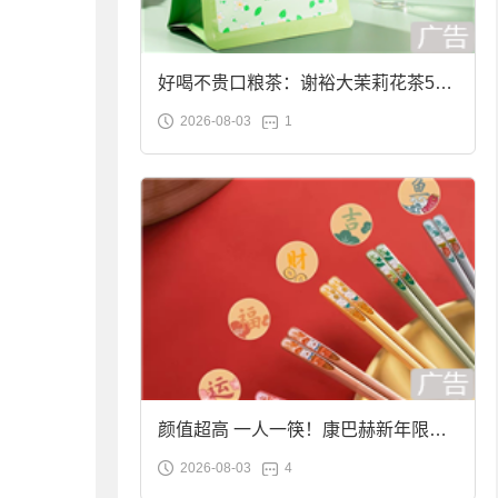
好喝不贵口粮茶：谢裕大茉莉花茶50g
2026-08-03
1
袋装9.9元到手
颜值超高 一人一筷！康巴赫新年限定
2026-08-03
4
合金筷子大促：19.9元