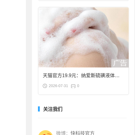
天猫官方19.9元：纳爱斯硫磺液体香
2026-07-31
0
皂2斤大促
关注我们
微博：
快科技官方