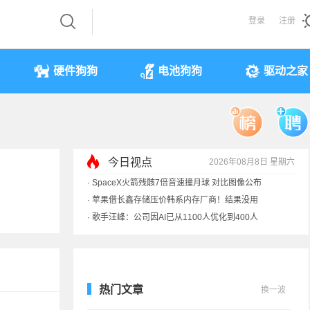
登录
注册
硬件狗狗
电池狗狗
驱动之家
今日视点
2026年08月8日 星期六
·
SpaceX火箭残骸7倍音速撞月球 对比图像公布
·
苹果借长鑫存储压价韩系内存厂商！结果没用
·
歌手汪峰：公司因AI已从1100人优化到400人
·
索尼旗舰电视上市：115寸、149999元
热门文章
换一波