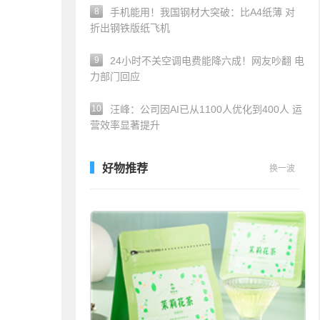
8
手机能用！我国钢材大突破：比A4纸薄 对
折出钢铁版纸飞机
9
24小时不关空调电费能降六成！网友吵翻 电
力部门回应
10
汪峰：公司因AI已从1100人优化到400人 运
营效率显著提升
好物推荐
换一波