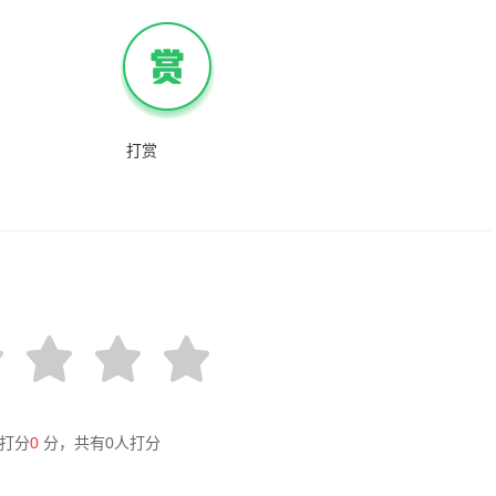
打赏
打分
0
分，共有
0
人打分