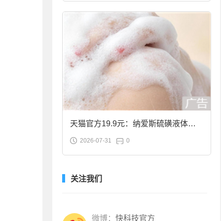
天猫官方19.9元：纳爱斯硫磺液体香
2026-07-31
0
皂2斤大促
关注我们
微博：
快科技官方