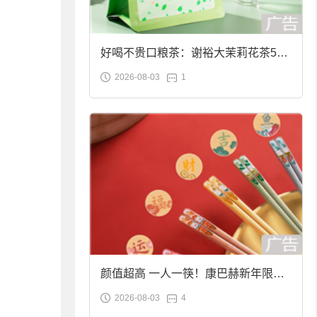
好喝不贵口粮茶：谢裕大茉莉花茶50g
2026-08-03
1
袋装9.9元到手
颜值超高 一人一筷！康巴赫新年限定
2026-08-03
4
合金筷子大促：19.9元