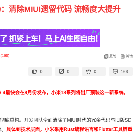
：清除MIUI遗留代码 流畅度大提升
论
(
168
)
复制
纠错
0
0
0
168
S 4最快会在8月份发布，小米18系列将出厂预装这一新系统，
彻底重构。开发团队全面清除了MIUI时代的冗余代码与旧版SD
统。
具体到技术层面，小米采用Rust编程语言和Flutter工具链重