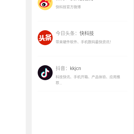
快科技官方微博
今日头条：
快科技
带来硬件软件、手机数码最快资讯！
抖音：
kkjcn
科技快讯、手机开箱、产品体验、应用推
荐...