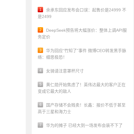
1
余承东回应发布会口误：起售价是24999 不
是2499
2
DeepSeek预告将大幅涨价：整体上调API服
务定价
3
华为回应“竹知了”事件 微博CEO转发黑手脉
络：细思极恐！
4
女骑请注意罩杯尺寸
5
黄仁勋开始焦虑了！英伟达最大的客户正在
变成它最大的敌人
6
国产存储不会贱卖！长鑫：报价不低于甚至
高于三星和海力士
7
华为的摊子 已经大到一场发布会装不下了