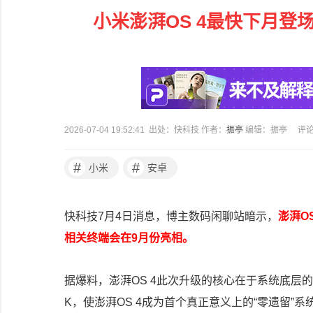
小米澎湃OS 4最快下月登场
2026-07-04 19:52:41 出处：快科技 作者：
振亭
编辑：振亭
评
#
#
小米
安卓
快科技7月4日消息，博主数码闲聊站暗示，
澎湃O
相关终端会在9月份亮相。
据爆料，澎湃OS 4此次升级的核心在于系统底层的
K，使澎湃OS 4成为首个真正意义上的“零遗留”系