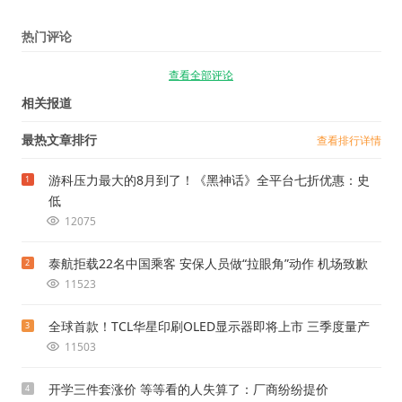
热门评论
查看全部评论
相关报道
最热文章排行
查看排行详情
游科压力最大的8月到了！《黑神话》全平台七折优惠：史
1
低
12075
泰航拒载22名中国乘客 安保人员做“拉眼角”动作 机场致歉
2
11523
全球首款！TCL华星印刷OLED显示器即将上市 三季度量产
3
11503
开学三件套涨价 等等看的人失算了：厂商纷纷提价
4