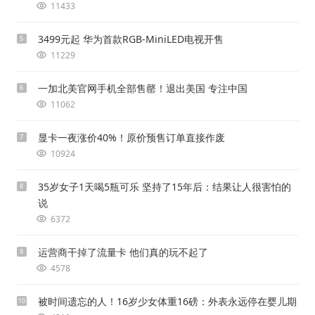
11433
3499元起 华为首款RGB-MiniLED电视开售
5
11229
一加北美官网手机全部售罄！退出美国 专注中国
6
11062
显卡一夜涨价40%！原价预售订单直接作废
7
10924
35岁女子1天喝5瓶可乐 坚持了15年后：结果让人很害怕的
8
说
6372
运营商干掉了流量卡 他们真的玩不起了
9
4578
被时间遗忘的人！16岁少女体重16磅：外表永远停在婴儿期
10