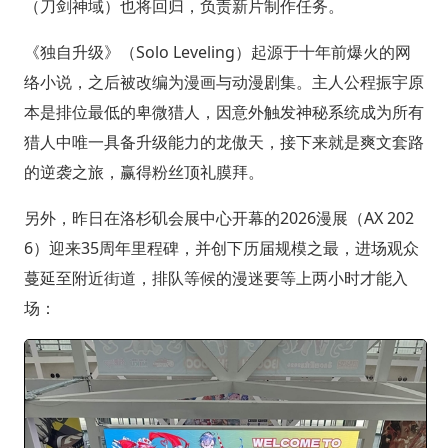
（刀剑神域）也将回归，负责新片制作任务。
《独自升级》（Solo Leveling）起源于十年前爆火的网
络小说，之后被改编为漫画与动漫剧集。主人公程振宇原
本是排位最低的卑微猎人，因意外触发神秘系统成为所有
猎人中唯一具备升级能力的龙傲天，接下来就是爽文套路
的逆袭之旅，赢得粉丝顶礼膜拜。
另外，昨日在洛杉矶会展中心开幕的2026漫展（AX 202
6）迎来35周年里程碑，并创下历届规模之最，进场观众
蔓延至附近街道，排队等候的漫迷要等上两小时才能入
场：