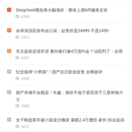
DeepSeek预告将大幅涨价：整体上调API服务定价
1
6760
余承东回应发布会口误：起售价是24999 不是2499
2
5415
车主提前还清车贷 要向银行缴4万违约金？法院判了：合理
3
4357
纪念核弹“小男孩”！国产抗日影游发售 全网差评
4
4348
国产存储不会贱卖！长鑫：报价不低于甚至高于三星和海力
5
士
3908
女子刚提新车被小孩泼沙撒尿 索赔2.4万遭拒 家长:你去起诉
6
3627