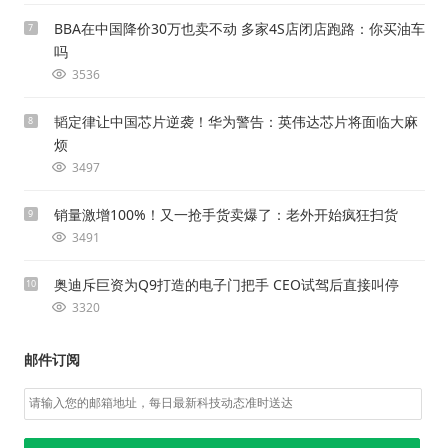
BBA在中国降价30万也卖不动 多家4S店闭店跑路：你买油车
7
吗
3536
韬定律让中国芯片逆袭！华为警告：英伟达芯片将面临大麻
8
烦
3497
销量激增100%！又一抢手货卖爆了：老外开始疯狂扫货
9
3491
奥迪斥巨资为Q9打造的电子门把手 CEO试驾后直接叫停
10
3320
邮件订阅