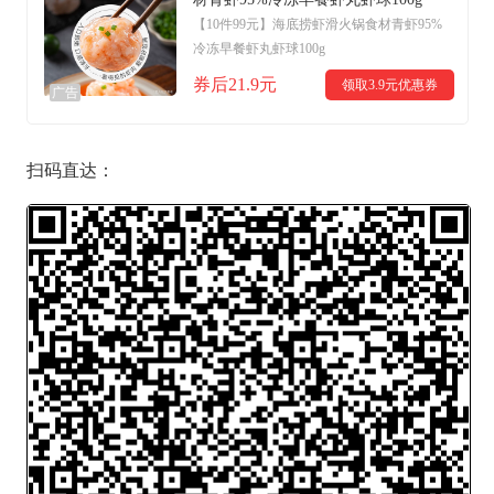
【10件99元】海底捞虾滑火锅食材青虾95%
冷冻早餐虾丸虾球100g
券后21.9元
领取3.9元优惠券
广告
扫码直达：