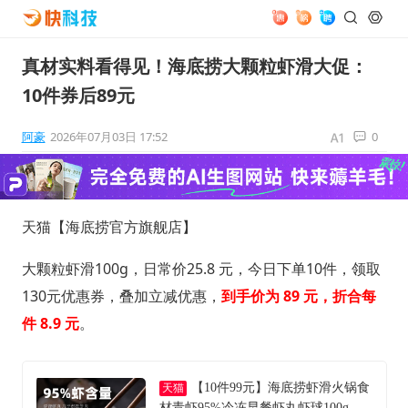
真材实料看得见！海底捞大颗粒虾滑大促：
10件券后89元
阿豪
2026年07月03日 17:52
0
天猫【海底捞官方旗舰店】
大颗粒虾滑100g，日常价25.8 元，今日下单10件，领取
130元优惠券，叠加立减优惠，
到手价为 89 元，折合每
件 8.9 元
。
【10件99元】海底捞虾滑火锅食
天猫
材青虾95%冷冻早餐虾丸虾球100g