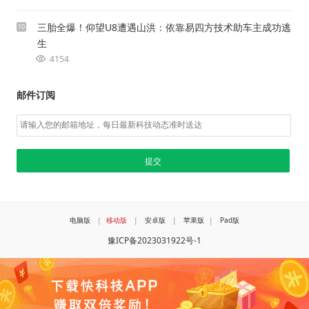
三胎全爆！仰望U8遭遇山洪：依靠易四方技术助车主成功逃
10
生
4154
邮件订阅
电脑版
|
移动版
|
安卓版
|
苹果版
|
Pad版
豫ICP备2023031922号-1