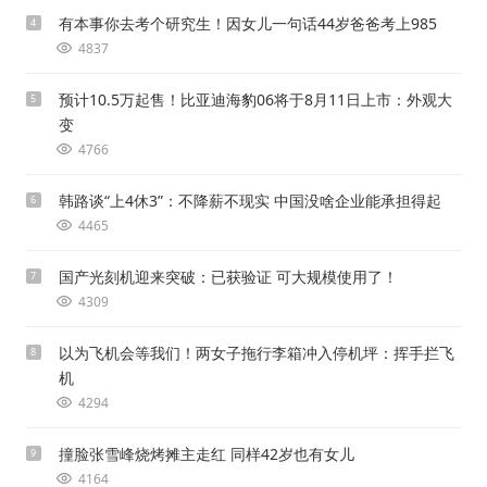
有本事你去考个研究生！因女儿一句话44岁爸爸考上985
4
4837
预计10.5万起售！比亚迪海豹06将于8月11日上市：外观大
5
变
4766
韩路谈“上4休3”：不降薪不现实 中国没啥企业能承担得起
6
4465
国产光刻机迎来突破：已获验证 可大规模使用了！
7
4309
以为飞机会等我们！两女子拖行李箱冲入停机坪：挥手拦飞
8
机
4294
撞脸张雪峰烧烤摊主走红 同样42岁也有女儿
9
4164