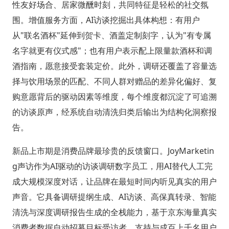
性友好场合、居家微醺时刻，共同特征是轻松的社交氛
围。增值服务方面，AI访谈挖掘出具体构想：有用户
从"联名酒杯"延伸到贺卡、酒盖定制刻字，认为"有专属
名字就更有仪式感"；也有用户表示配上限量款酒杯和调
酒指南，愿意接受套装定价。此外，调研还覆盖了容量选
择与饮用场景的匹配、不同人群对赠品的差异化偏好、复
购意愿背后的驱动因素等维度，每个维度都沉淀了可追溯
的访谈原声，经系统自动清洗归类后输出为结构化洞察报
告。
新品上市期是消费品牌最珍贵的反馈窗口。JoyMarketin
g声访作为AI驱动的访谈调研数字员工，用AI替代人工完
成大规模深度对话，让品牌在最短时间内听见真实的用户
声音。它具备调研提纲生成、AI访谈、高保真转录、智能
清洗与深度调研报告生成的全栈能力，基于京东海量真实
消费者数据自动招募目标受访者，支持与成百上千名用户