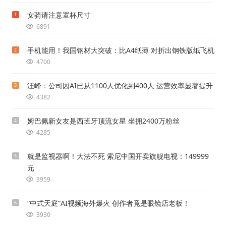
女骑请注意罩杯尺寸
1
6891
手机能用！我国钢材大突破：比A4纸薄 对折出钢铁版纸飞机
2
4700
汪峰：公司因AI已从1100人优化到400人 运营效率显著提升
3
4382
姆巴佩新女友是西班牙顶流女星 坐拥2400万粉丝
4
4285
就是监视器啊！大法不死 索尼中国开卖旗舰电视：149999
5
元
3959
“中式天庭”AI视频海外爆火 创作者竟是眼镜店老板！
6
3930