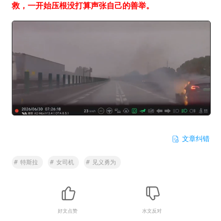
救，一开始压根没打算声张自己的善举。
文章纠错
#
特斯拉
#
女司机
#
见义勇为
好文点赞
水文反对