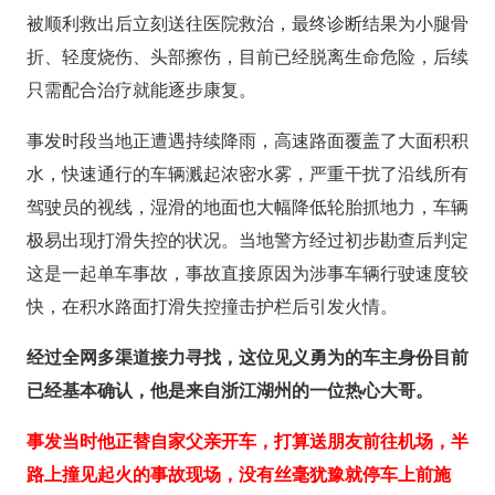
被顺利救出后立刻送往医院救治，最终诊断结果为小腿骨
折、轻度烧伤、头部擦伤，目前已经脱离生命危险，后续
只需配合治疗就能逐步康复。
事发时段当地正遭遇持续降雨，高速路面覆盖了大面积积
水，快速通行的车辆溅起浓密水雾，严重干扰了沿线所有
驾驶员的视线，湿滑的地面也大幅降低轮胎抓地力，车辆
极易出现打滑失控的状况。当地警方经过初步勘查后判定
这是一起单车事故，事故直接原因为涉事车辆行驶速度较
快，在积水路面打滑失控撞击护栏后引发火情。
经过全网多渠道接力寻找，这位见义勇为的车主身份目前
已经基本确认，他是来自浙江湖州的一位热心大哥。
事发当时他正替自家父亲开车，打算送朋友前往机场，半
路上撞见起火的事故现场，没有丝毫犹豫就停车上前施