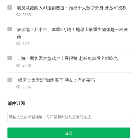
演员戚薇闯入AI漫剧赛道：推出个人数字分身 开放AI授权
7
3893
潜伏地下几千年、体重3万吨！地球上最重生物体是一种蘑
8
菇
3791
上海一顾客因大盘鸡含土豆报警 老板免单后全部吃光
9
3748
“峰哥亡命天涯”做医美了 网友：有必要吗
10
3335
邮件订阅