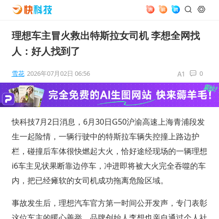
理想车主冒火救出特斯拉女司机 李想全网找
人：好人找到了
雪花
2026年07月02日 06:56
0
快科技7月2日消息，6月30日G50沪渝高速上海青浦段发
生一起险情，一辆行驶中的特斯拉车辆失控撞上路边护
栏，碰撞后车体很快燃起大火，恰好途经现场的一辆理想
i6车主见状果断靠边停车，冲进即将被大火完全吞噬的车
内，把已经瘫软的女司机成功拖离危险区域。
事故发生后，理想汽车官方第一时间公开发声，专门表彰
这位车主的暖心善举，品牌创始人李想也亲自通过个人社